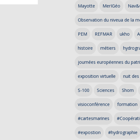
Mayotte
MerIGéo
Nav&
Observation du niveua de la m
PEM
REFMAR
ukho
A
histoire
métiers
hydrogra
journées européennes du patr
exposition virtuelle
nuit des
S-100
Sciences
Shom
visioconférence
formation
#cartesmarines
#Coopérati
#expostion
#hydrographie