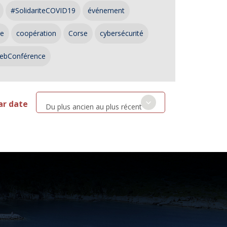
#SolidariteCOVID19
événement
ce
coopération
Corse
cybersécurité
ebConférence
ar date
Du plus ancien au plus récent