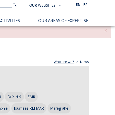
Search
EN
FR
Search
OUR WEBSITES
TOUS
NOS
CTIVITIES
OUR AREAS OF EXPERTISE
SITES
×
Who are we?
News
t
DriX H-9
EMR
aphie
Journées REFMAR
Marégrahe