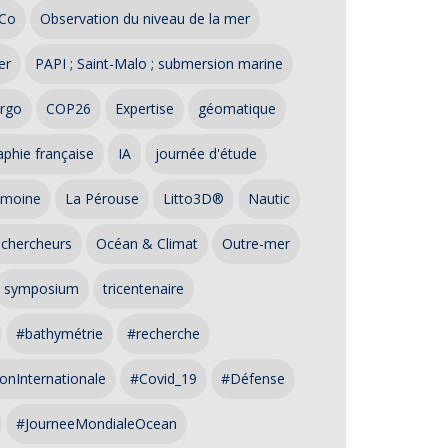
Co
Observation du niveau de la mer
er
PAPI ; Saint-Malo ; submersion marine
rgo
COP26
Expertise
géomatique
phie française
IA
journée d'étude
imoine
La Pérouse
Litto3D®
Nautic
 chercheurs
Océan & Climat
Outre-mer
symposium
tricentenaire
#bathymétrie
#recherche
onInternationale
#Covid_19
#Défense
#JourneeMondialeOcean