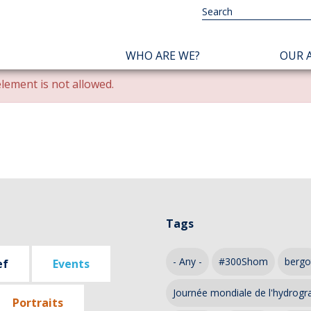
NAVIGATION
WHO ARE WE?
OUR A
PRINCIPALE
lement is not allowed.
Tags
- Any -
#300Shom
bergo
ef
Events
Journée mondiale de l'hydrogr
Portraits