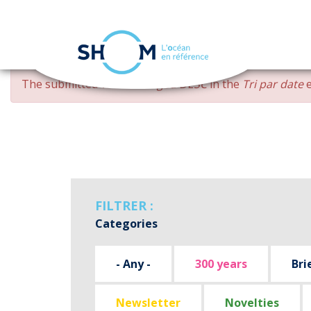
Cookies management panel
Skip
ERROR
The submitted value
changed DESC
in the
Tri par date
e
to
MESSAGE
main
content
FILTRER :
Categories
- Any -
300 years
Bri
Newsletter
Novelties