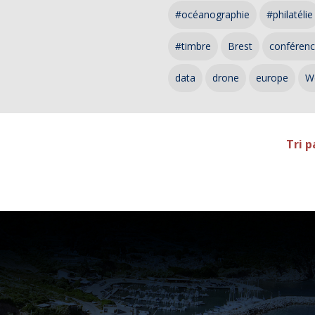
#océanographie
#philatélie
#timbre
Brest
conféren
data
drone
europe
W
Tri p