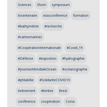
Sciences
Shom
symposium
tricentenaire
visioconférence
formation
#bathymétrie
#recherche
#cartesmarines
#CoopérationInternationale
#Covid_19
#Défense
#expostion
#hydrographie
#JourneeMondialeOcean
#océanographie
#philatélie
#SolidariteCOVID19
événement
#timbre
Brest
conférence
coopération
Corse