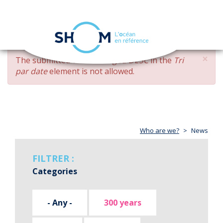
Cookies management panel
Toggle
navigation
Skip
×
ERROR
The submitted value
changed DESC
in the
Tri
to
MESSAGE
par date
element is not allowed.
main
content
Who are we?
News
FILTRER :
Categories
- Any -
300 years