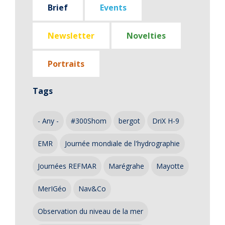
Brief
Events
Newsletter
Novelties
Portraits
Tags
- Any -
#300Shom
bergot
DriX H-9
EMR
Journée mondiale de l'hydrographie
Journées REFMAR
Marégrahe
Mayotte
MerIGéo
Nav&Co
Observation du niveau de la mer