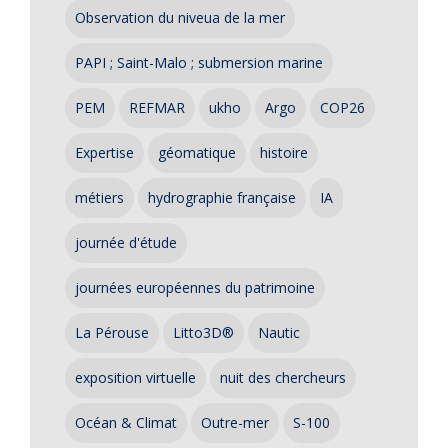
Observation du niveua de la mer
PAPI ; Saint-Malo ; submersion marine
PEM
REFMAR
ukho
Argo
COP26
Expertise
géomatique
histoire
métiers
hydrographie française
IA
journée d'étude
journées européennes du patrimoine
La Pérouse
Litto3D®
Nautic
exposition virtuelle
nuit des chercheurs
Océan & Climat
Outre-mer
S-100