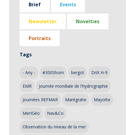
Brief
Events
Newsletter
Novelties
Portraits
Tags
- Any -
#300Shom
bergot
DriX H-9
EMR
Journée mondiale de l'hydrographie
Journées REFMAR
Marégrahe
Mayotte
MerIGéo
Nav&Co
Observation du niveau de la mer