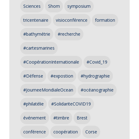
Sciences
Shom
symposium
tricentenaire
visioconférence
formation
#bathymétrie
#recherche
#cartesmarines
#CoopérationInternationale
#Covid_19
#Défense
#expostion
#hydrographie
#JourneeMondialeOcean
#océanographie
#philatélie
#SolidariteCOVID19
événement
#timbre
Brest
conférence
coopération
Corse