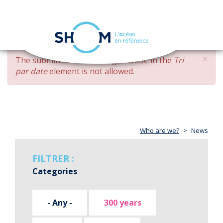
Cookies management panel
Toggle
navigation
Skip
×
ERROR
The submitted value
changed DESC
in the
Tri
to
MESSAGE
par date
element is not allowed.
main
content
Who are we?
News
FILTRER :
Categories
- Any -
300 years