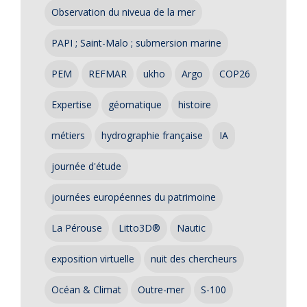
Observation du niveua de la mer
PAPI ; Saint-Malo ; submersion marine
PEM
REFMAR
ukho
Argo
COP26
Expertise
géomatique
histoire
métiers
hydrographie française
IA
journée d'étude
journées européennes du patrimoine
La Pérouse
Litto3D®
Nautic
exposition virtuelle
nuit des chercheurs
Océan & Climat
Outre-mer
S-100