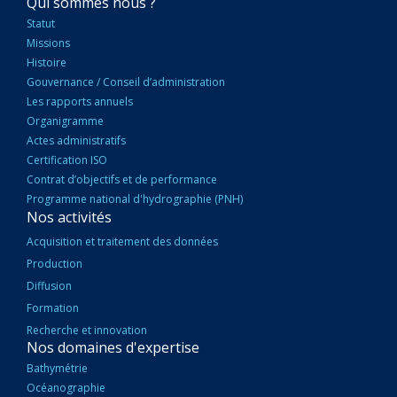
NAVIGATION
Qui sommes nous ?
PRINCIPALE
Statut
Missions
Histoire
Gouvernance / Conseil d’administration
Les rapports annuels
Organigramme
Actes administratifs
Certification ISO
Contrat d’objectifs et de performance
Programme national d'hydrographie (PNH)
Nos activités
Acquisition et traitement des données
Production
Diffusion
Formation
Recherche et innovation
Nos domaines d'expertise
Bathymétrie
Océanographie