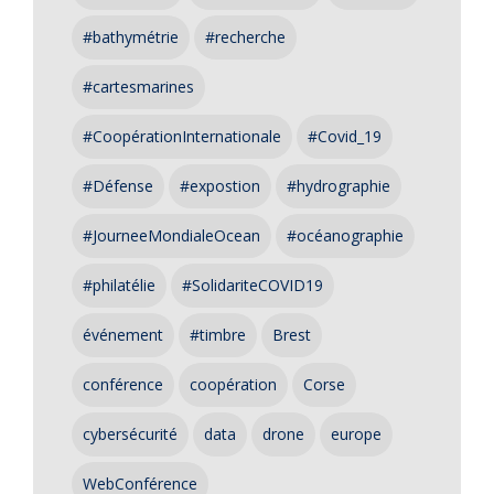
#bathymétrie
#recherche
#cartesmarines
#CoopérationInternationale
#Covid_19
#Défense
#expostion
#hydrographie
#JourneeMondialeOcean
#océanographie
#philatélie
#SolidariteCOVID19
événement
#timbre
Brest
conférence
coopération
Corse
cybersécurité
data
drone
europe
WebConférence