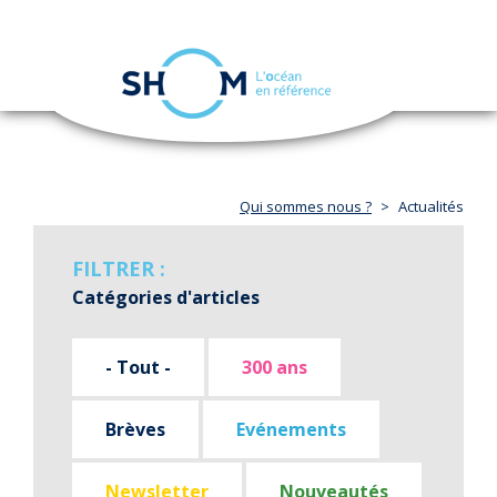
Panneau de gestion des cookies
Toggle
navigation
Aller
au
contenu
principal
Qui sommes nous ?
Actualités
FILTRER :
Catégories d'articles
- Tout -
300 ans
Brèves
Evénements
Newsletter
Nouveautés