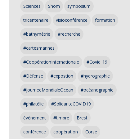
Sciences
Shom
symposium
tricentenaire
visioconférence
formation
#bathymétrie
#recherche
#cartesmarines
#CoopérationInternationale
#Covid_19
#Défense
#expostion
#hydrographie
#JourneeMondialeOcean
#océanographie
#philatélie
#SolidariteCOVID19
événement
#timbre
Brest
conférence
coopération
Corse