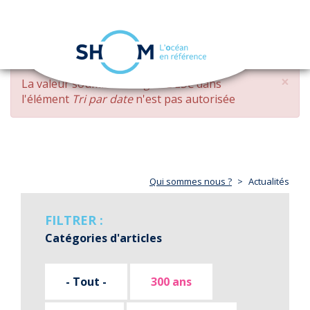
Panneau de gestion des cookies
Toggle
navigation
Aller
×
MESSAGE
La valeur soumise
changed DESC
dans
au
D'ERREUR
l'élément
Tri par date
n'est pas autorisée
contenu
principal
Qui sommes nous ?
Actualités
FILTRER :
Catégories d'articles
- Tout -
300 ans