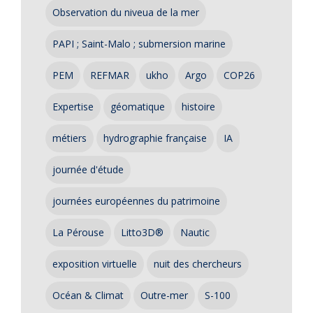
Observation du niveua de la mer
PAPI ; Saint-Malo ; submersion marine
PEM
REFMAR
ukho
Argo
COP26
Expertise
géomatique
histoire
métiers
hydrographie française
IA
journée d'étude
journées européennes du patrimoine
La Pérouse
Litto3D®
Nautic
exposition virtuelle
nuit des chercheurs
Océan & Climat
Outre-mer
S-100