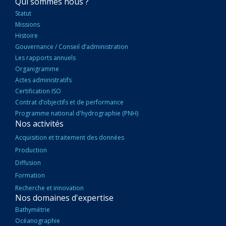
NAVIGATION
Qui sommes nous ?
PRINCIPALE
Statut
Missions
Histoire
Gouvernance / Conseil d’administration
Les rapports annuels
Organigramme
Actes administratifs
Certification ISO
Contrat d’objectifs et de performance
Programme national d'hydrographie (PNH)
Nos activités
Acquisition et traitement des données
Production
Diffusion
Formation
Recherche et innovation
Nos domaines d'expertise
Bathymétrie
Océanographie