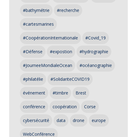
#bathymétrie
#recherche
#cartesmarines
#CoopérationInternationale
#Covid_19
#Défense
#expostion
#hydrographie
#JourneeMondialeOcean
#océanographie
#philatélie
#SolidariteCOVID19
événement
#timbre
Brest
conférence
coopération
Corse
cybersécurité
data
drone
europe
WebConférence