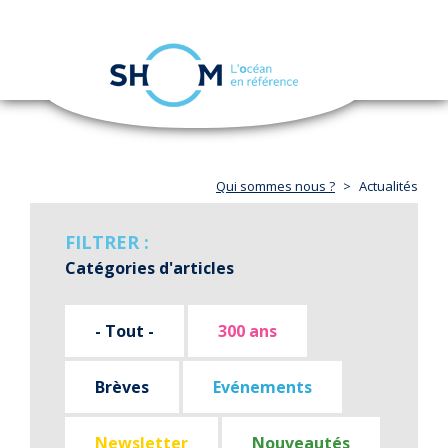
Panneau de gestion des cookies
Toggle
navigation
Aller
au
contenu
principal
Qui sommes nous ?
Actualités
FILTRER :
Catégories d'articles
- Tout -
300 ans
Brèves
Evénements
Newsletter
Nouveautés