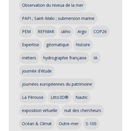
Observation du niveua de la mer
PAPI ; Saint-Malo ; submersion marine
PEM
REFMAR
ukho
Argo
COP26
Expertise
géomatique
histoire
métiers
hydrographie française
IA
journée d'étude
journées européennes du patrimoine
La Pérouse
Litto3D®
Nautic
exposition virtuelle
nuit des chercheurs
Océan & Climat
Outre-mer
S-100