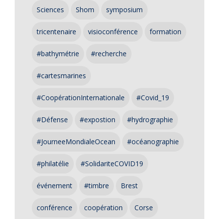
Sciences
Shom
symposium
tricentenaire
visioconférence
formation
#bathymétrie
#recherche
#cartesmarines
#CoopérationInternationale
#Covid_19
#Défense
#expostion
#hydrographie
#JourneeMondialeOcean
#océanographie
#philatélie
#SolidariteCOVID19
événement
#timbre
Brest
conférence
coopération
Corse