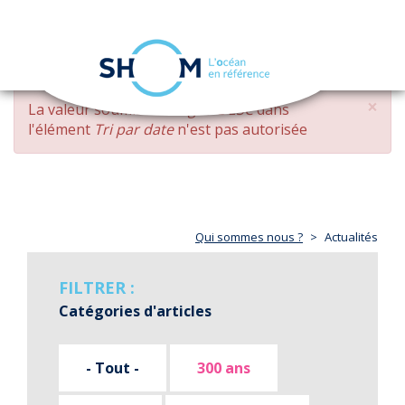
Panneau de gestion des cookies
Toggle
navigation
Aller
×
MESSAGE
La valeur soumise
changed DESC
dans
au
D'ERREUR
l'élément
Tri par date
n'est pas autorisée
contenu
principal
Qui sommes nous ?
Actualités
FILTRER :
Catégories d'articles
- Tout -
300 ans