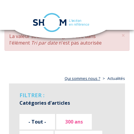
Panneau de gestion des cookies
Toggle
navigation
Aller
×
MESSAGE
La valeur soumise
changed DESC
dans
au
D'ERREUR
l'élément
Tri par date
n'est pas autorisée
contenu
principal
Qui sommes nous ?
Actualités
FILTRER :
Catégories d'articles
- Tout -
300 ans