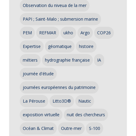
Observation du niveua de la mer
PAPI ; Saint-Malo ; submersion marine
PEM
REFMAR
ukho
Argo
COP26
Expertise
géomatique
histoire
métiers
hydrographie française
IA
journée d'étude
journées européennes du patrimoine
La Pérouse
Litto3D®
Nautic
exposition virtuelle
nuit des chercheurs
Océan & Climat
Outre-mer
S-100