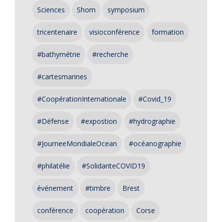
Sciences
Shom
symposium
tricentenaire
visioconférence
formation
#bathymétrie
#recherche
#cartesmarines
#CoopérationInternationale
#Covid_19
#Défense
#expostion
#hydrographie
#JourneeMondialeOcean
#océanographie
#philatélie
#SolidariteCOVID19
événement
#timbre
Brest
conférence
coopération
Corse