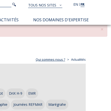
Rechercher
EN
FR
Rechercher
TOUS NOS SITES
TOUS
NOS
ACTIVITÉS
NOS DOMAINES D'EXPERTISE
SITES
×
Qui sommes nous ?
Actualités
ot
DriX H-9
EMR
aphie
Journées REFMAR
Marégrahe