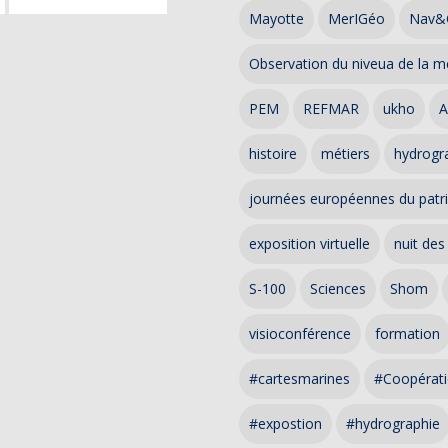
Mayotte
MerIGéo
Nav&
Observation du niveua de la m
PEM
REFMAR
ukho
A
histoire
métiers
hydrogra
journées européennes du patr
exposition virtuelle
nuit des
S-100
Sciences
Shom
visioconférence
formation
#cartesmarines
#Coopérati
#expostion
#hydrographie