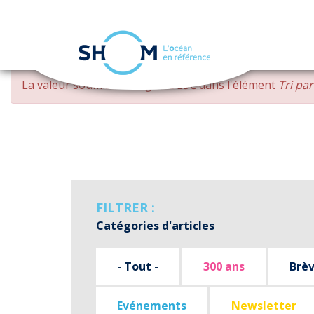
Panneau de gestion des cookies
Aller
MESSAGE
La valeur soumise
changed DESC
dans l'élément
Tri pa
au
D'ERREUR
contenu
principal
FILTRER :
Catégories d'articles
- Tout -
300 ans
Brè
Evénements
Newsletter