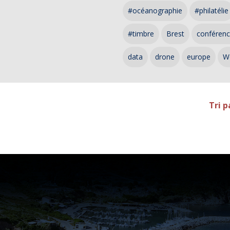
#océanographie
#philatélie
#timbre
Brest
conféren
data
drone
europe
W
Tri p