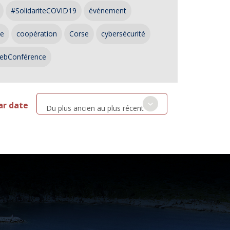
#SolidariteCOVID19
événement
ce
coopération
Corse
cybersécurité
ebConférence
ar date
Du plus ancien au plus récent