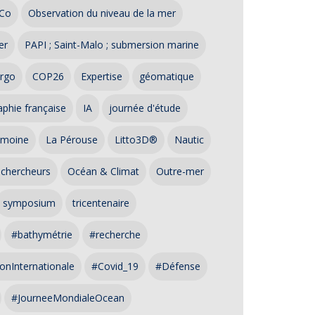
Co
Observation du niveau de la mer
er
PAPI ; Saint-Malo ; submersion marine
rgo
COP26
Expertise
géomatique
phie française
IA
journée d'étude
imoine
La Pérouse
Litto3D®
Nautic
 chercheurs
Océan & Climat
Outre-mer
symposium
tricentenaire
#bathymétrie
#recherche
onInternationale
#Covid_19
#Défense
#JourneeMondialeOcean