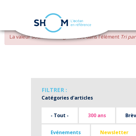
Panneau de gestion des cookies
Aller
MESSAGE
La valeur soumise
changed DESC
dans l'élément
Tri pa
au
D'ERREUR
contenu
principal
FILTRER :
Catégories d'articles
- Tout -
300 ans
Brè
Evénements
Newsletter