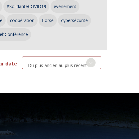
#SolidariteCOVID19
événement
ce
coopération
Corse
cybersécurité
ebConférence
ar date
Du plus ancien au plus récent