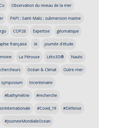
Co
Observation du niveau de la mer
er
PAPI ; Saint-Malo ; submersion marine
rgo
COP26
Expertise
géomatique
phie française
IA
journée d'étude
imoine
La Pérouse
Litto3D®
Nautic
 chercheurs
Océan & Climat
Outre-mer
symposium
tricentenaire
#bathymétrie
#recherche
onInternationale
#Covid_19
#Défense
#JourneeMondialeOcean