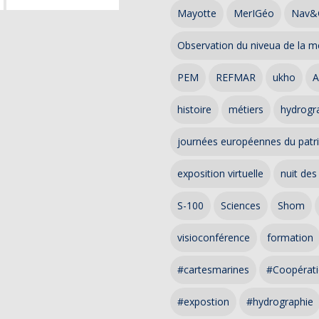
Mayotte
MerIGéo
Nav&
Observation du niveua de la m
PEM
REFMAR
ukho
A
histoire
métiers
hydrogra
journées européennes du patr
exposition virtuelle
nuit des
S-100
Sciences
Shom
visioconférence
formation
#cartesmarines
#Coopérati
#expostion
#hydrographie