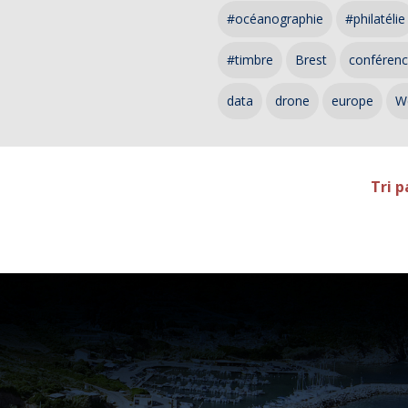
#océanographie
#philatélie
#timbre
Brest
conféren
data
drone
europe
W
Tri p