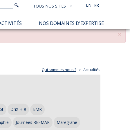
Rechercher
EN
FR
Rechercher
TOUS NOS SITES
TOUS
NOS
ACTIVITÉS
NOS DOMAINES D'EXPERTISE
SITES
×
Qui sommes nous ?
Actualités
ot
DriX H-9
EMR
aphie
Journées REFMAR
Marégrahe