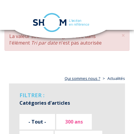
Panneau de gestion des cookies
Toggle
navigation
Aller
×
MESSAGE
La valeur soumise
changed DESC
dans
au
D'ERREUR
l'élément
Tri par date
n'est pas autorisée
contenu
principal
Qui sommes nous ?
Actualités
FILTRER :
Catégories d'articles
- Tout -
300 ans