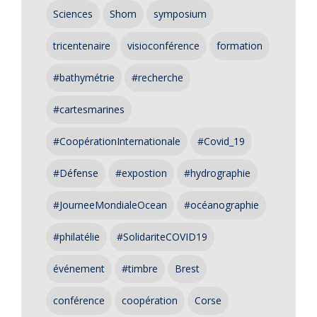
Sciences
Shom
symposium
tricentenaire
visioconférence
formation
#bathymétrie
#recherche
#cartesmarines
#CoopérationInternationale
#Covid_19
#Défense
#expostion
#hydrographie
#JourneeMondialeOcean
#océanographie
#philatélie
#SolidariteCOVID19
événement
#timbre
Brest
conférence
coopération
Corse