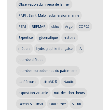
Observation du niveua de la mer
PAPI ; Saint-Malo ; submersion marine
PEM
REFMAR
ukho
Argo
COP26
Expertise
géomatique
histoire
métiers
hydrographie française
IA
journée d'étude
journées européennes du patrimoine
La Pérouse
Litto3D®
Nautic
exposition virtuelle
nuit des chercheurs
Océan & Climat
Outre-mer
S-100