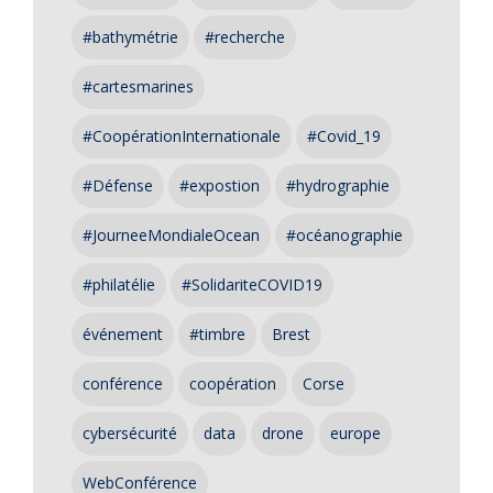
#bathymétrie
#recherche
#cartesmarines
#CoopérationInternationale
#Covid_19
#Défense
#expostion
#hydrographie
#JourneeMondialeOcean
#océanographie
#philatélie
#SolidariteCOVID19
événement
#timbre
Brest
conférence
coopération
Corse
cybersécurité
data
drone
europe
WebConférence