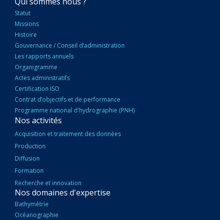
NAVIGATION
Qui sommes nous ?
PRINCIPALE
Statut
Missions
Histoire
Gouvernance / Conseil d’administration
Les rapports annuels
Organigramme
Actes administratifs
Certification ISO
Contrat d’objectifs et de performance
Programme national d'hydrographie (PNH)
Nos activités
Acquisition et traitement des données
Production
Diffusion
Formation
Recherche et innovation
Nos domaines d'expertise
Bathymétrie
Océanographie