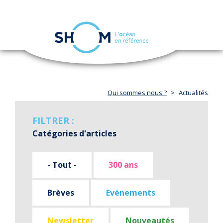
Panneau de gestion des cookies
Toggle
navigation
Aller
au
contenu
principal
Qui sommes nous ?
Actualités
FILTRER :
Catégories d'articles
- Tout -
300 ans
Brèves
Evénements
Newsletter
Nouveautés