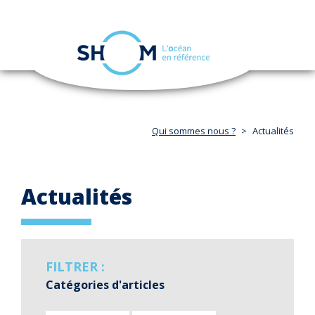
Panneau de gestion des cookies
Toggle
navigation
Aller
au
contenu
principal
Qui sommes nous ?
Actualités
Actualités
FILTRER :
Catégories d'articles