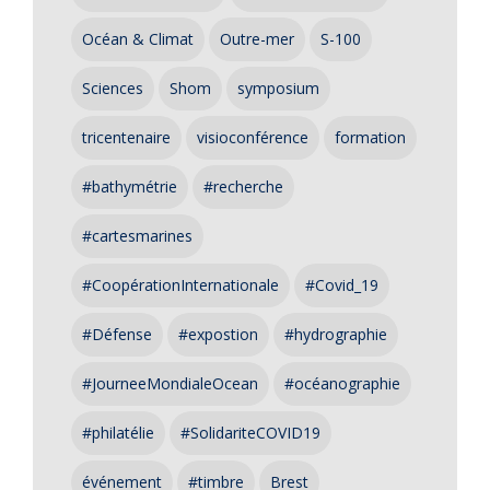
Océan & Climat
Outre-mer
S-100
Sciences
Shom
symposium
tricentenaire
visioconférence
formation
#bathymétrie
#recherche
#cartesmarines
#CoopérationInternationale
#Covid_19
#Défense
#expostion
#hydrographie
#JourneeMondialeOcean
#océanographie
#philatélie
#SolidariteCOVID19
événement
#timbre
Brest