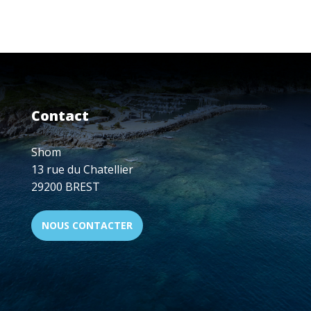
LE
SHOM
PASSE
COMMANDE
DE
DEUX
NOUVEAUX
DRONES
Contact
MARITIMES
Shom
13 rue du Chatellier
29200 BREST
NOUS CONTACTER