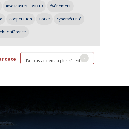
#SolidariteCOVID19
événement
ce
coopération
Corse
cybersécurité
ebConférence
ar date
Du plus ancien au plus récent