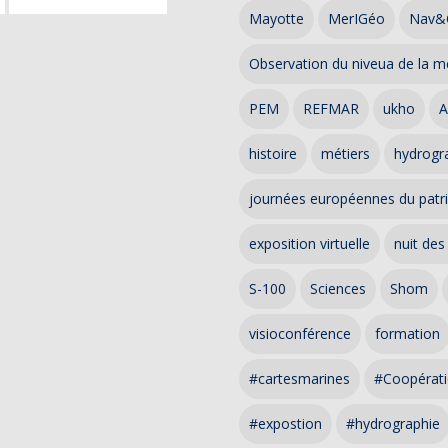
Mayotte
MerIGéo
Nav&
Observation du niveua de la m
PEM
REFMAR
ukho
A
histoire
métiers
hydrogra
journées européennes du patr
exposition virtuelle
nuit des
S-100
Sciences
Shom
visioconférence
formation
#cartesmarines
#Coopérati
#expostion
#hydrographie