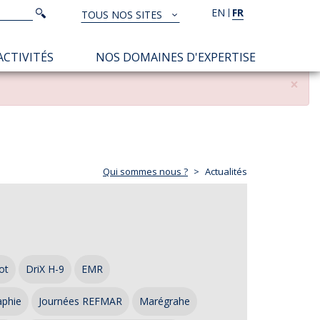
Rechercher
EN
FR
Rechercher
TOUS NOS SITES
TOUS
NOS
ACTIVITÉS
NOS DOMAINES D'EXPERTISE
SITES
×
Qui sommes nous ?
Actualités
ot
DriX H-9
EMR
aphie
Journées REFMAR
Marégrahe