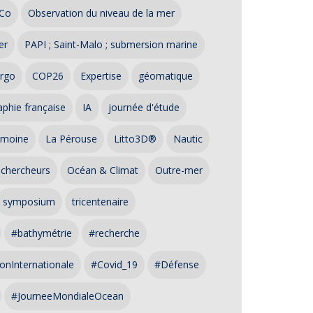
Co
Observation du niveau de la mer
er
PAPI ; Saint-Malo ; submersion marine
rgo
COP26
Expertise
géomatique
phie française
IA
journée d'étude
imoine
La Pérouse
Litto3D®
Nautic
 chercheurs
Océan & Climat
Outre-mer
symposium
tricentenaire
#bathymétrie
#recherche
onInternationale
#Covid_19
#Défense
#JourneeMondialeOcean