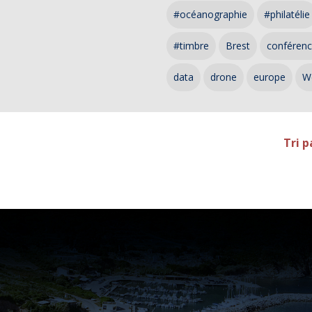
#océanographie
#philatélie
#timbre
Brest
conféren
data
drone
europe
W
Tri p