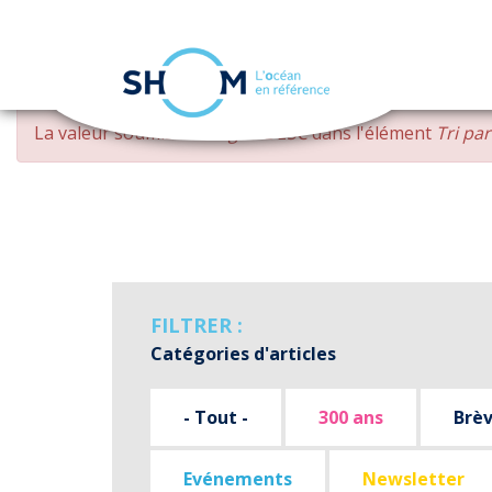
Panneau de gestion des cookies
Aller
MESSAGE
La valeur soumise
changed DESC
dans l'élément
Tri pa
au
D'ERREUR
contenu
principal
FILTRER :
Catégories d'articles
- Tout -
300 ans
Brè
Evénements
Newsletter