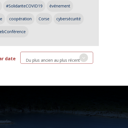
#SolidariteCOVID19
événement
ce
coopération
Corse
cybersécurité
ebConférence
ar date
Du plus ancien au plus récent