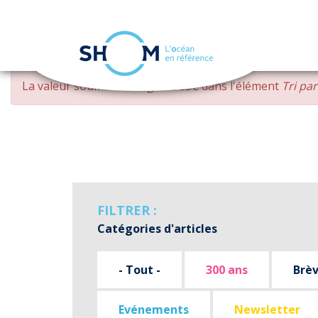
Panneau de gestion des cookies
Aller
MESSAGE
La valeur soumise
changed DESC
dans l'élément
Tri pa
au
D'ERREUR
contenu
principal
FILTRER :
Catégories d'articles
- Tout -
300 ans
Brè
Evénements
Newsletter