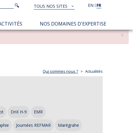
Rechercher
EN
FR
Rechercher
TOUS NOS SITES
TOUS
NOS
ACTIVITÉS
NOS DOMAINES D'EXPERTISE
SITES
×
Qui sommes nous ?
Actualités
ot
DriX H-9
EMR
aphie
Journées REFMAR
Marégrahe