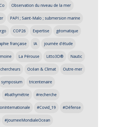
Co
Observation du niveau de la mer
er
PAPI ; Saint-Malo ; submersion marine
rgo
COP26
Expertise
géomatique
phie française
IA
journée d'étude
imoine
La Pérouse
Litto3D®
Nautic
 chercheurs
Océan & Climat
Outre-mer
symposium
tricentenaire
#bathymétrie
#recherche
onInternationale
#Covid_19
#Défense
#JourneeMondialeOcean