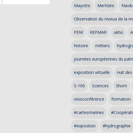
Mayotte
MerIGéo
Nav&
Observation du niveua de la m
PEM
REFMAR
ukho
A
histoire
métiers
hydrogra
journées européennes du patr
exposition virtuelle
nuit des
S-100
Sciences
Shom
visioconférence
formation
#cartesmarines
#Coopérati
#expostion
#hydrographie