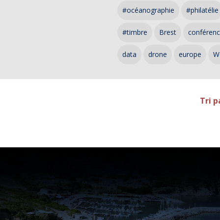
#océanographie
#philatélie
#timbre
Brest
conféren
data
drone
europe
W
Tri p