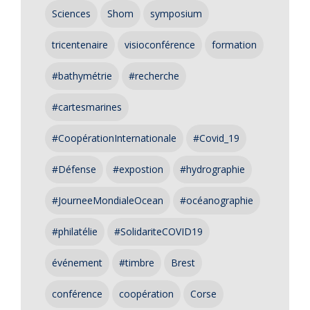
Sciences
Shom
symposium
tricentenaire
visioconférence
formation
#bathymétrie
#recherche
#cartesmarines
#CoopérationInternationale
#Covid_19
#Défense
#expostion
#hydrographie
#JourneeMondialeOcean
#océanographie
#philatélie
#SolidariteCOVID19
événement
#timbre
Brest
conférence
coopération
Corse