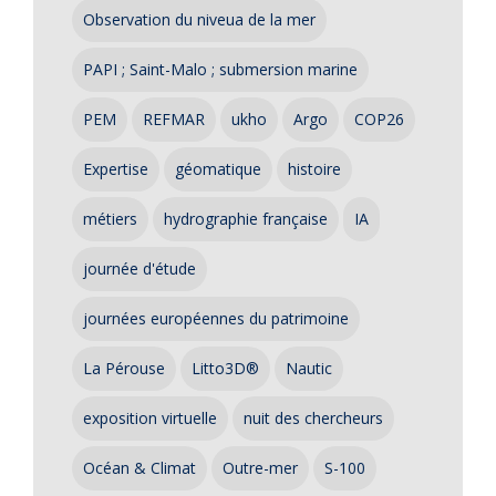
Observation du niveua de la mer
PAPI ; Saint-Malo ; submersion marine
PEM
REFMAR
ukho
Argo
COP26
Expertise
géomatique
histoire
métiers
hydrographie française
IA
journée d'étude
journées européennes du patrimoine
La Pérouse
Litto3D®
Nautic
exposition virtuelle
nuit des chercheurs
Océan & Climat
Outre-mer
S-100