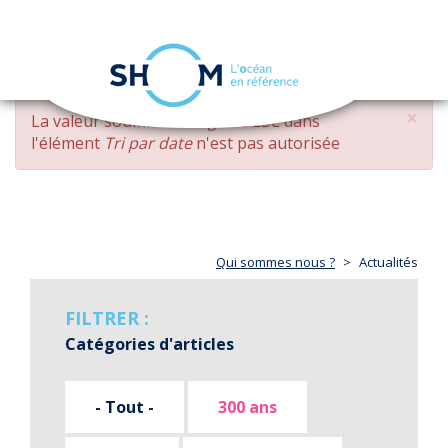
Panneau de gestion des cookies
Toggle
navigation
Aller
×
MESSAGE
La valeur soumise
changed DESC
dans
au
D'ERREUR
l'élément
Tri par date
n'est pas autorisée
contenu
principal
Qui sommes nous ?
Actualités
FILTRER :
Catégories d'articles
- Tout -
300 ans