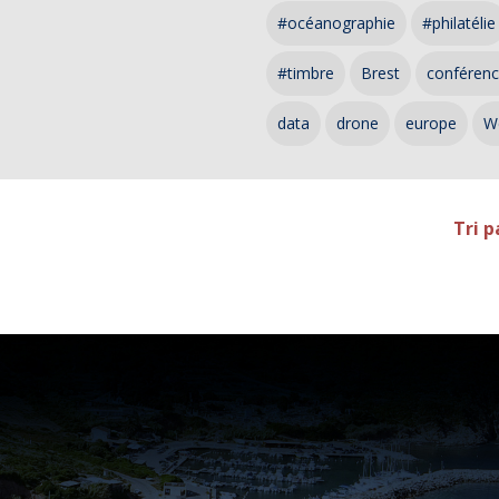
#océanographie
#philatélie
#timbre
Brest
conféren
data
drone
europe
W
Tri p