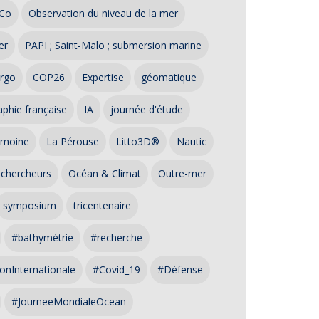
Co
Observation du niveau de la mer
er
PAPI ; Saint-Malo ; submersion marine
rgo
COP26
Expertise
géomatique
phie française
IA
journée d'étude
imoine
La Pérouse
Litto3D®
Nautic
 chercheurs
Océan & Climat
Outre-mer
symposium
tricentenaire
#bathymétrie
#recherche
onInternationale
#Covid_19
#Défense
#JourneeMondialeOcean