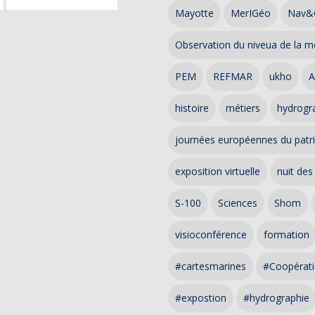
Mayotte
MerIGéo
Nav&
Observation du niveua de la m
PEM
REFMAR
ukho
A
histoire
métiers
hydrogra
journées européennes du patr
exposition virtuelle
nuit des
S-100
Sciences
Shom
visioconférence
formation
#cartesmarines
#Coopérati
#expostion
#hydrographie