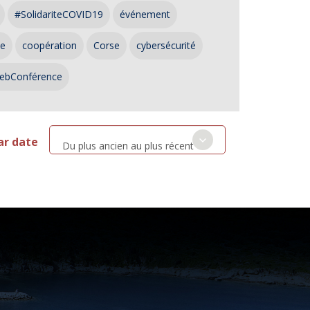
#SolidariteCOVID19
événement
ce
coopération
Corse
cybersécurité
ebConférence
ar date
Du plus ancien au plus récent