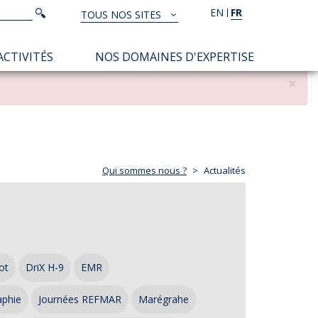
Rechercher
EN
FR
Rechercher
TOUS NOS SITES
TOUS
NOS
ACTIVITÉS
NOS DOMAINES D'EXPERTISE
SITES
×
Qui sommes nous ?
Actualités
ot
DriX H-9
EMR
aphie
Journées REFMAR
Marégrahe