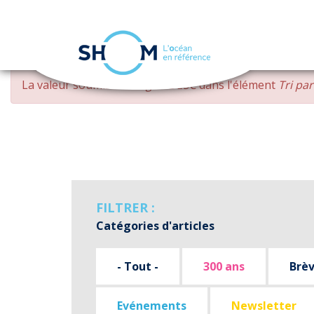
Panneau de gestion des cookies
Aller
MESSAGE
La valeur soumise
changed DESC
dans l'élément
Tri pa
au
D'ERREUR
contenu
principal
FILTRER :
Catégories d'articles
- Tout -
300 ans
Brè
Evénements
Newsletter