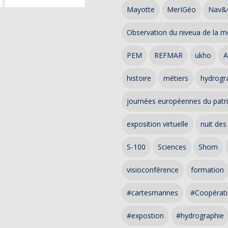
Mayotte
MerIGéo
Nav&
Observation du niveua de la m
PEM
REFMAR
ukho
A
histoire
métiers
hydrogra
journées européennes du patr
exposition virtuelle
nuit des
S-100
Sciences
Shom
visioconférence
formation
#cartesmarines
#Coopérati
#expostion
#hydrographie