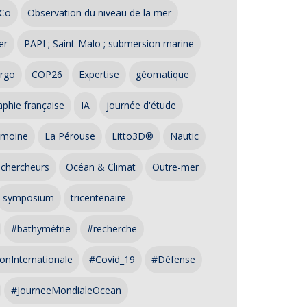
Co
Observation du niveau de la mer
er
PAPI ; Saint-Malo ; submersion marine
rgo
COP26
Expertise
géomatique
phie française
IA
journée d'étude
imoine
La Pérouse
Litto3D®
Nautic
 chercheurs
Océan & Climat
Outre-mer
symposium
tricentenaire
#bathymétrie
#recherche
onInternationale
#Covid_19
#Défense
#JourneeMondialeOcean