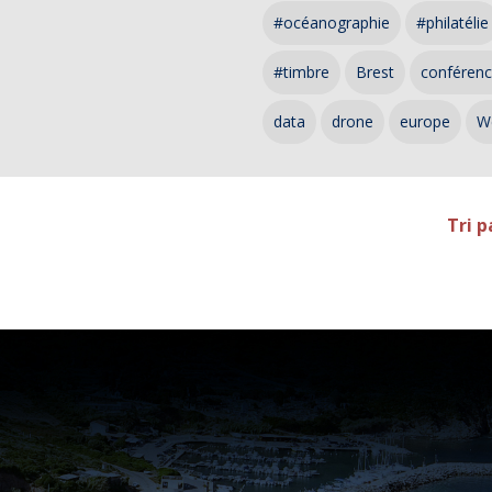
#océanographie
#philatélie
#timbre
Brest
conféren
data
drone
europe
W
Tri p