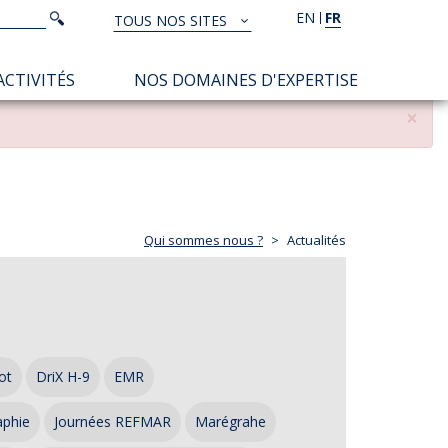
Rechercher
EN
FR
Rechercher
TOUS NOS SITES
TOUS
NOS
ACTIVITÉS
NOS DOMAINES D'EXPERTISE
SITES
×
Qui sommes nous ?
Actualités
ot
DriX H-9
EMR
aphie
Journées REFMAR
Marégrahe