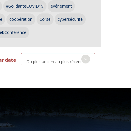
#SolidariteCOVID19
événement
ce
coopération
Corse
cybersécurité
ebConférence
ar date
Du plus ancien au plus récent