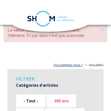
Panneau de gestion des cookies
Toggle
navigation
Aller
×
MESSAGE
La valeur soumise
changed DESC
dans
au
D'ERREUR
l'élément
Tri par date
n'est pas autorisée
contenu
principal
Qui sommes nous ?
Actualités
FILTRER :
Catégories d'articles
- Tout -
300 ans