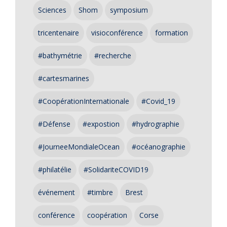
Sciences
Shom
symposium
tricentenaire
visioconférence
formation
#bathymétrie
#recherche
#cartesmarines
#CoopérationInternationale
#Covid_19
#Défense
#expostion
#hydrographie
#JourneeMondialeOcean
#océanographie
#philatélie
#SolidariteCOVID19
événement
#timbre
Brest
conférence
coopération
Corse