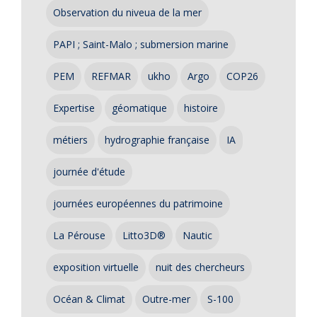
Observation du niveua de la mer
PAPI ; Saint-Malo ; submersion marine
PEM
REFMAR
ukho
Argo
COP26
Expertise
géomatique
histoire
métiers
hydrographie française
IA
journée d'étude
journées européennes du patrimoine
La Pérouse
Litto3D®
Nautic
exposition virtuelle
nuit des chercheurs
Océan & Climat
Outre-mer
S-100