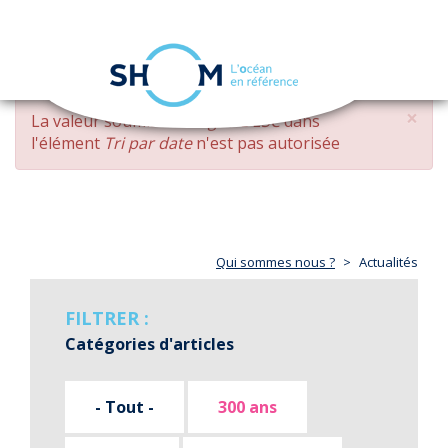
Panneau de gestion des cookies
Toggle
navigation
Aller
×
MESSAGE
La valeur soumise
changed DESC
dans
au
D'ERREUR
l'élément
Tri par date
n'est pas autorisée
contenu
principal
Qui sommes nous ?
Actualités
FILTRER :
Catégories d'articles
- Tout -
300 ans