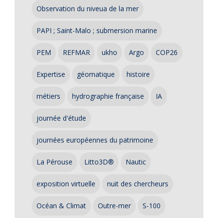
Observation du niveua de la mer
PAPI ; Saint-Malo ; submersion marine
PEM
REFMAR
ukho
Argo
COP26
Expertise
géomatique
histoire
métiers
hydrographie française
IA
journée d'étude
journées européennes du patrimoine
La Pérouse
Litto3D®
Nautic
exposition virtuelle
nuit des chercheurs
Océan & Climat
Outre-mer
S-100