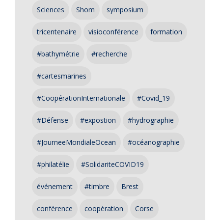
Sciences
Shom
symposium
tricentenaire
visioconférence
formation
#bathymétrie
#recherche
#cartesmarines
#CoopérationInternationale
#Covid_19
#Défense
#expostion
#hydrographie
#JourneeMondialeOcean
#océanographie
#philatélie
#SolidariteCOVID19
événement
#timbre
Brest
conférence
coopération
Corse