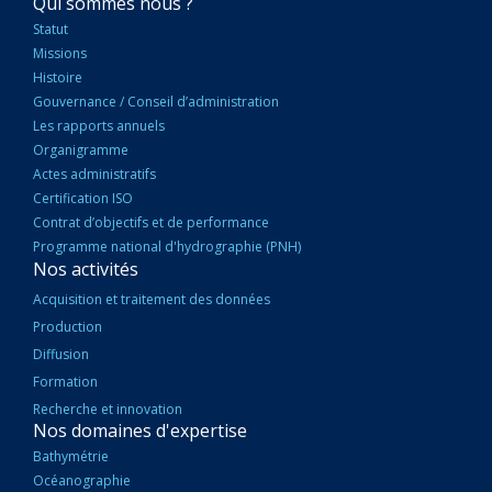
NAVIGATION
Qui sommes nous ?
PRINCIPALE
Statut
Missions
Histoire
Gouvernance / Conseil d’administration
Les rapports annuels
Organigramme
Actes administratifs
Certification ISO
Contrat d’objectifs et de performance
Programme national d'hydrographie (PNH)
Nos activités
Acquisition et traitement des données
Production
Diffusion
Formation
Recherche et innovation
Nos domaines d'expertise
Bathymétrie
Océanographie