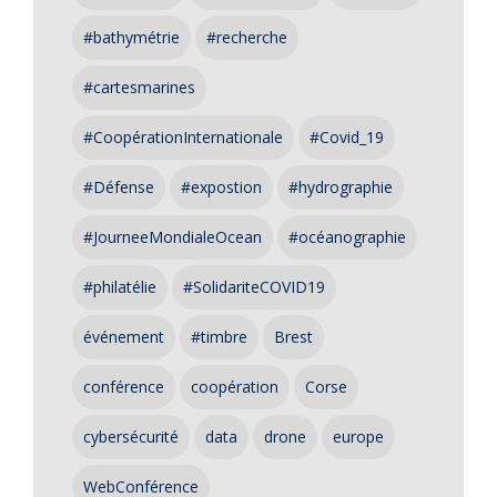
#bathymétrie
#recherche
#cartesmarines
#CoopérationInternationale
#Covid_19
#Défense
#expostion
#hydrographie
#JourneeMondialeOcean
#océanographie
#philatélie
#SolidariteCOVID19
événement
#timbre
Brest
conférence
coopération
Corse
cybersécurité
data
drone
europe
WebConférence