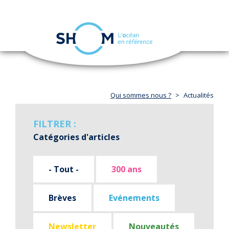
Panneau de gestion des cookies
Toggle
navigation
Aller
au
contenu
principal
Qui sommes nous ?
Actualités
FILTRER :
Catégories d'articles
- Tout -
300 ans
Brèves
Evénements
Newsletter
Nouveautés