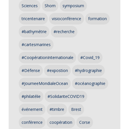
Sciences
Shom
symposium
tricentenaire
visioconférence
formation
#bathymétrie
#recherche
#cartesmarines
#CoopérationInternationale
#Covid_19
#Défense
#expostion
#hydrographie
#JourneeMondialeOcean
#océanographie
#philatélie
#SolidariteCOVID19
événement
#timbre
Brest
conférence
coopération
Corse