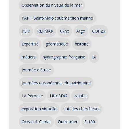
Observation du niveua de la mer
PAPI ; Saint-Malo ; submersion marine
PEM
REFMAR
ukho
Argo
COP26
Expertise
géomatique
histoire
métiers
hydrographie française
IA
journée d'étude
journées européennes du patrimoine
La Pérouse
Litto3D®
Nautic
exposition virtuelle
nuit des chercheurs
Océan & Climat
Outre-mer
S-100