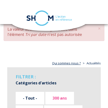
Panneau de gestion des cookies
Toggle
navigation
Aller
×
MESSAGE
La valeur soumise
changed DESC
dans
au
D'ERREUR
l'élément
Tri par date
n'est pas autorisée
contenu
principal
Qui sommes nous ?
Actualités
FILTRER :
Catégories d'articles
- Tout -
300 ans