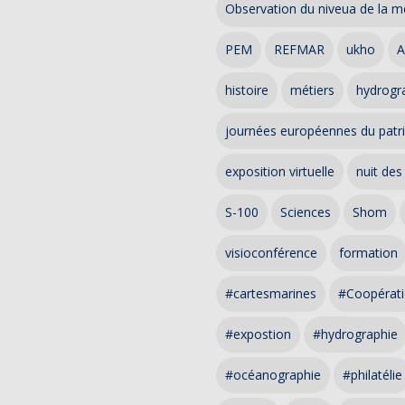
Observation du niveua de la m
PEM
REFMAR
ukho
A
histoire
métiers
hydrogra
journées européennes du patr
exposition virtuelle
nuit des
S-100
Sciences
Shom
visioconférence
formation
#cartesmarines
#Coopérati
#expostion
#hydrographie
#océanographie
#philatélie