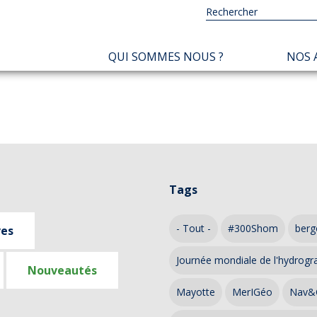
NAVIGATION
QUI SOMMES NOUS ?
NOS 
PRINCIPALE
Tags
- Tout -
#300Shom
berg
ves
Journée mondiale de l'hydrogr
Nouveautés
Mayotte
MerIGéo
Nav&