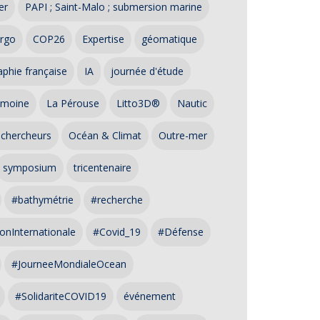
er
PAPI ; Saint-Malo ; submersion marine
rgo
COP26
Expertise
géomatique
phie française
IA
journée d'étude
imoine
La Pérouse
Litto3D®
Nautic
 chercheurs
Océan & Climat
Outre-mer
symposium
tricentenaire
#bathymétrie
#recherche
onInternationale
#Covid_19
#Défense
#JourneeMondialeOcean
#SolidariteCOVID19
événement