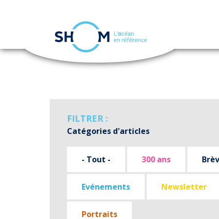
Panneau de gestion des cookies
Aller
au
contenu
principal
FILTRER :
Catégories d'articles
- Tout -
300 ans
Brè
Evénements
Newsletter
Portraits