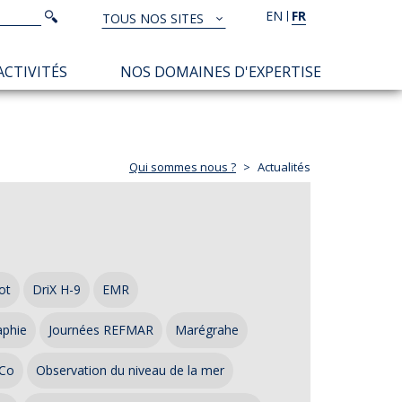
Rechercher
EN
FR
Rechercher
TOUS NOS SITES
TOUS
NOS
ACTIVITÉS
NOS DOMAINES D'EXPERTISE
SITES
Qui sommes nous ?
Actualités
ot
DriX H-9
EMR
aphie
Journées REFMAR
Marégrahe
Co
Observation du niveau de la mer