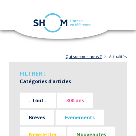
Panneau de gestion des cookies
Toggle
navigation
Aller
au
contenu
principal
Qui sommes nous ?
Actualités
FILTRER :
Catégories d'articles
- Tout -
300 ans
Brèves
Evénements
Newsletter
Nouveautés