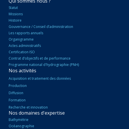
NAVIGATION
Qui sommes nous ?
PRINCIPALE
Statut
Missions
Histoire
Gouvernance / Conseil d’administration
Les rapports annuels
Organigramme
Actes administratifs
Certification ISO
Contrat d’objectifs et de performance
Programme national d'hydrographie (PNH)
Nos activités
Acquisition et traitement des données
Production
Diffusion
Formation
Recherche et innovation
Nos domaines d'expertise
Bathymétrie
Océanographie