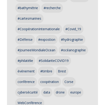
#bathymétrie
#recherche
#cartesmarines
#CoopérationInternationale
#Covid_19
#Défense
#expostion
#hydrographie
#JourneeMondialeOcean
#océanographie
#philatélie
#SolidariteCOVID19
événement
#timbre
Brest
conférence
coopération
Corse
cybersécurité
data
drone
europe
WebConférence