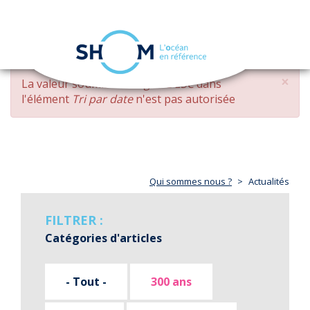
Panneau de gestion des cookies
Toggle
navigation
Aller
×
MESSAGE
La valeur soumise
changed DESC
dans
au
D'ERREUR
l'élément
Tri par date
n'est pas autorisée
contenu
principal
Qui sommes nous ?
Actualités
FILTRER :
Catégories d'articles
- Tout -
300 ans