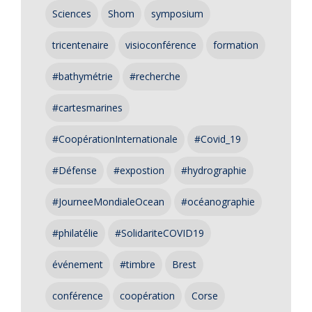
Sciences
Shom
symposium
tricentenaire
visioconférence
formation
#bathymétrie
#recherche
#cartesmarines
#CoopérationInternationale
#Covid_19
#Défense
#expostion
#hydrographie
#JourneeMondialeOcean
#océanographie
#philatélie
#SolidariteCOVID19
événement
#timbre
Brest
conférence
coopération
Corse