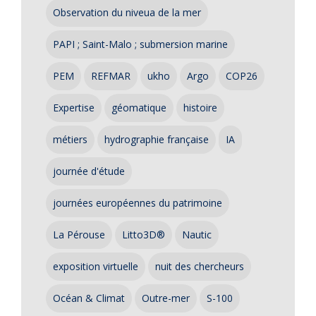
Observation du niveua de la mer
PAPI ; Saint-Malo ; submersion marine
PEM
REFMAR
ukho
Argo
COP26
Expertise
géomatique
histoire
métiers
hydrographie française
IA
journée d'étude
journées européennes du patrimoine
La Pérouse
Litto3D®
Nautic
exposition virtuelle
nuit des chercheurs
Océan & Climat
Outre-mer
S-100