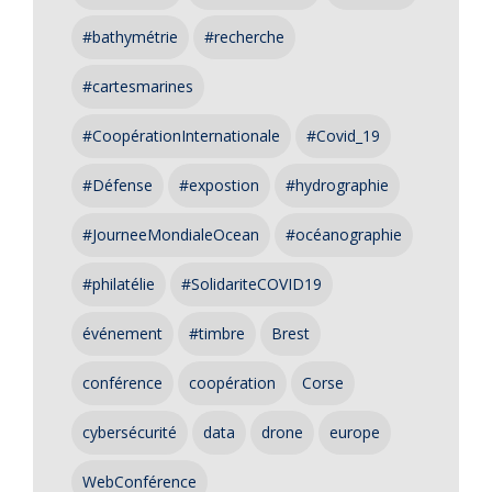
#bathymétrie
#recherche
#cartesmarines
#CoopérationInternationale
#Covid_19
#Défense
#expostion
#hydrographie
#JourneeMondialeOcean
#océanographie
#philatélie
#SolidariteCOVID19
événement
#timbre
Brest
conférence
coopération
Corse
cybersécurité
data
drone
europe
WebConférence