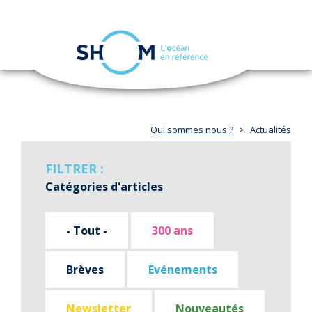
Panneau de gestion des cookies
Toggle
navigation
Aller
au
contenu
principal
Qui sommes nous ?
Actualités
FILTRER :
Catégories d'articles
- Tout -
300 ans
Brèves
Evénements
Newsletter
Nouveautés