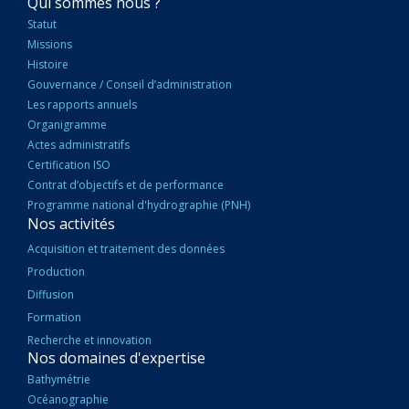
NAVIGATION
Qui sommes nous ?
PRINCIPALE
Statut
Missions
Histoire
Gouvernance / Conseil d’administration
Les rapports annuels
Organigramme
Actes administratifs
Certification ISO
Contrat d’objectifs et de performance
Programme national d'hydrographie (PNH)
Nos activités
Acquisition et traitement des données
Production
Diffusion
Formation
Recherche et innovation
Nos domaines d'expertise
Bathymétrie
Océanographie