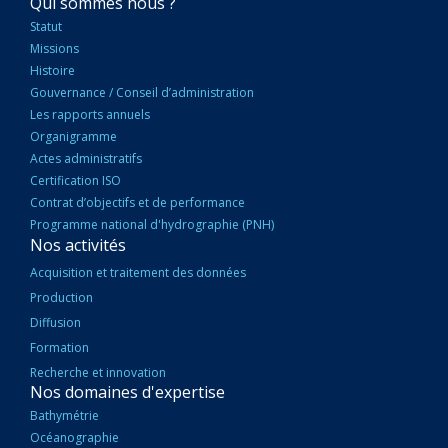
NAVIGATION
Qui sommes nous ?
PRINCIPALE
Statut
Missions
Histoire
Gouvernance / Conseil d’administration
Les rapports annuels
Organigramme
Actes administratifs
Certification ISO
Contrat d’objectifs et de performance
Programme national d'hydrographie (PNH)
Nos activités
Acquisition et traitement des données
Production
Diffusion
Formation
Recherche et innovation
Nos domaines d'expertise
Bathymétrie
Océanographie