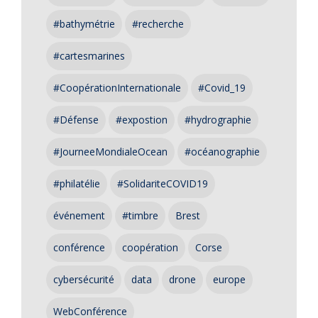
#bathymétrie
#recherche
#cartesmarines
#CoopérationInternationale
#Covid_19
#Défense
#expostion
#hydrographie
#JourneeMondialeOcean
#océanographie
#philatélie
#SolidariteCOVID19
événement
#timbre
Brest
conférence
coopération
Corse
cybersécurité
data
drone
europe
WebConférence