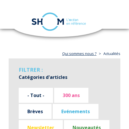
Panneau de gestion des cookies
Toggle
navigation
Aller
au
contenu
principal
Qui sommes nous ?
Actualités
FILTRER :
Catégories d'articles
- Tout -
300 ans
Brèves
Evénements
Newsletter
Nouveautés