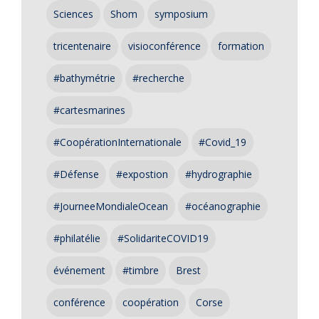
Sciences
Shom
symposium
tricentenaire
visioconférence
formation
#bathymétrie
#recherche
#cartesmarines
#CoopérationInternationale
#Covid_19
#Défense
#expostion
#hydrographie
#JourneeMondialeOcean
#océanographie
#philatélie
#SolidariteCOVID19
événement
#timbre
Brest
conférence
coopération
Corse