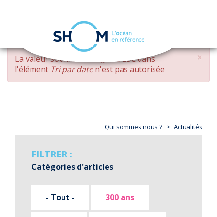
Panneau de gestion des cookies
Toggle
navigation
Aller
×
MESSAGE
La valeur soumise
changed DESC
dans
au
D'ERREUR
l'élément
Tri par date
n'est pas autorisée
contenu
principal
Qui sommes nous ?
Actualités
FILTRER :
Catégories d'articles
- Tout -
300 ans