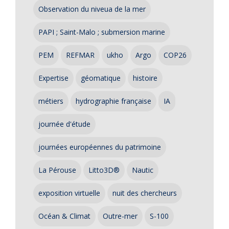
Observation du niveua de la mer
PAPI ; Saint-Malo ; submersion marine
PEM
REFMAR
ukho
Argo
COP26
Expertise
géomatique
histoire
métiers
hydrographie française
IA
journée d'étude
journées européennes du patrimoine
La Pérouse
Litto3D®
Nautic
exposition virtuelle
nuit des chercheurs
Océan & Climat
Outre-mer
S-100