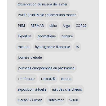
Observation du niveua de la mer
PAPI ; Saint-Malo ; submersion marine
PEM
REFMAR
ukho
Argo
COP26
Expertise
géomatique
histoire
métiers
hydrographie française
IA
journée d'étude
journées européennes du patrimoine
La Pérouse
Litto3D®
Nautic
exposition virtuelle
nuit des chercheurs
Océan & Climat
Outre-mer
S-100