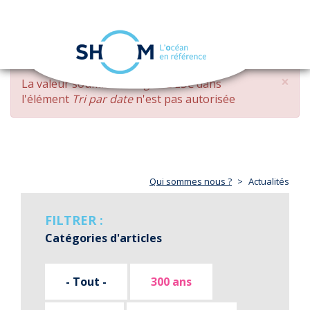
Panneau de gestion des cookies
Toggle
navigation
Aller
×
MESSAGE
La valeur soumise
changed DESC
dans
au
D'ERREUR
l'élément
Tri par date
n'est pas autorisée
contenu
principal
Qui sommes nous ?
Actualités
FILTRER :
Catégories d'articles
- Tout -
300 ans