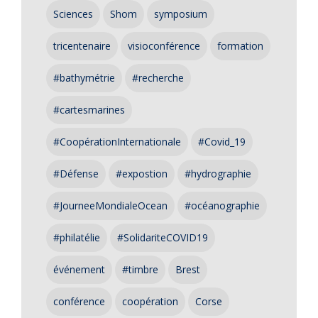
Sciences
Shom
symposium
tricentenaire
visioconférence
formation
#bathymétrie
#recherche
#cartesmarines
#CoopérationInternationale
#Covid_19
#Défense
#expostion
#hydrographie
#JourneeMondialeOcean
#océanographie
#philatélie
#SolidariteCOVID19
événement
#timbre
Brest
conférence
coopération
Corse