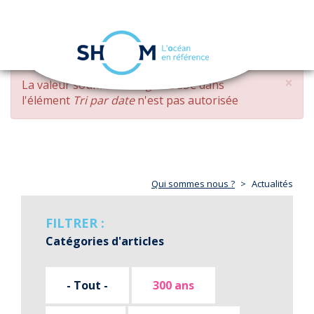
Panneau de gestion des cookies
Toggle
navigation
Aller
×
MESSAGE
La valeur soumise
changed DESC
dans
au
D'ERREUR
l'élément
Tri par date
n'est pas autorisée
contenu
principal
Qui sommes nous ?
Actualités
FILTRER :
Catégories d'articles
- Tout -
300 ans