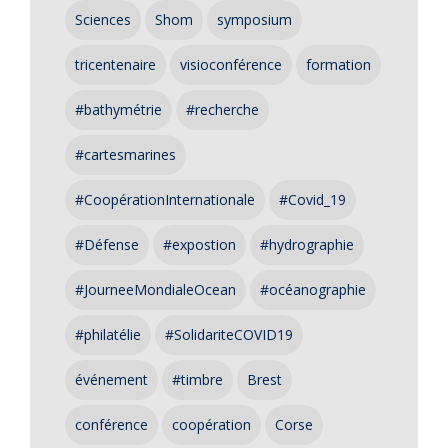
Sciences
Shom
symposium
tricentenaire
visioconférence
formation
#bathymétrie
#recherche
#cartesmarines
#CoopérationInternationale
#Covid_19
#Défense
#expostion
#hydrographie
#JourneeMondialeOcean
#océanographie
#philatélie
#SolidariteCOVID19
événement
#timbre
Brest
conférence
coopération
Corse