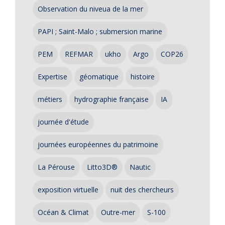
Observation du niveua de la mer
PAPI ; Saint-Malo ; submersion marine
PEM
REFMAR
ukho
Argo
COP26
Expertise
géomatique
histoire
métiers
hydrographie française
IA
journée d'étude
journées européennes du patrimoine
La Pérouse
Litto3D®
Nautic
exposition virtuelle
nuit des chercheurs
Océan & Climat
Outre-mer
S-100