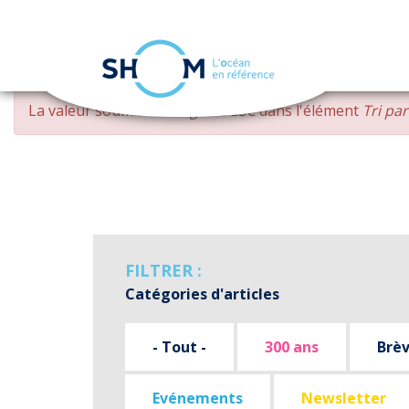
Panneau de gestion des cookies
Aller
MESSAGE
La valeur soumise
changed DESC
dans l'élément
Tri pa
au
D'ERREUR
contenu
principal
FILTRER :
Catégories d'articles
- Tout -
300 ans
Brè
Evénements
Newsletter