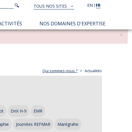
Rechercher
EN
FR
Rechercher
TOUS NOS SITES
TOUS
NOS
ACTIVITÉS
NOS DOMAINES D'EXPERTISE
SITES
×
Qui sommes nous ?
Actualités
ot
DriX H-9
EMR
aphie
Journées REFMAR
Marégrahe