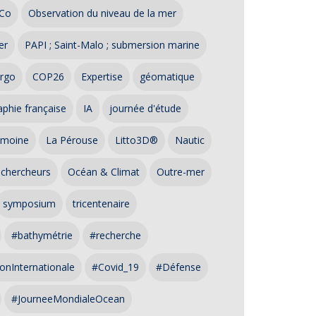
Co
Observation du niveau de la mer
er
PAPI ; Saint-Malo ; submersion marine
rgo
COP26
Expertise
géomatique
phie française
IA
journée d'étude
imoine
La Pérouse
Litto3D®
Nautic
 chercheurs
Océan & Climat
Outre-mer
symposium
tricentenaire
#bathymétrie
#recherche
onInternationale
#Covid_19
#Défense
#JourneeMondialeOcean