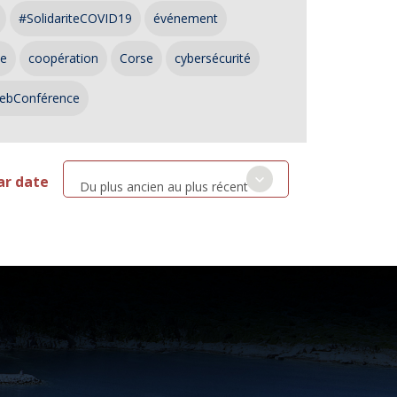
#SolidariteCOVID19
événement
ce
coopération
Corse
cybersécurité
ebConférence
ar date
Du plus ancien au plus récent