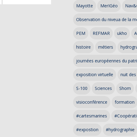
Mayotte
MerIGéo
Nav&
Observation du niveua de la m
PEM
REFMAR
ukho
A
histoire
métiers
hydrogra
journées européennes du patr
exposition virtuelle
nuit des
S-100
Sciences
Shom
visioconférence
formation
#cartesmarines
#Coopérati
#expostion
#hydrographie