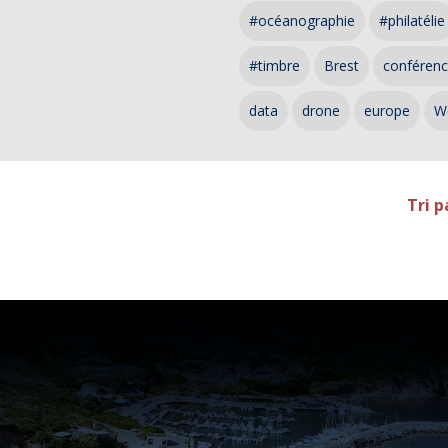
#océanographie
#philatélie
#timbre
Brest
conféren
data
drone
europe
W
Tri p