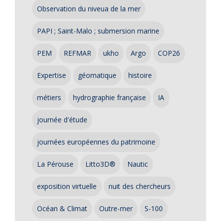
Observation du niveua de la mer
PAPI ; Saint-Malo ; submersion marine
PEM
REFMAR
ukho
Argo
COP26
Expertise
géomatique
histoire
métiers
hydrographie française
IA
journée d'étude
journées européennes du patrimoine
La Pérouse
Litto3D®
Nautic
exposition virtuelle
nuit des chercheurs
Océan & Climat
Outre-mer
S-100