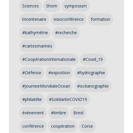
Sciences
Shom
symposium
tricentenaire
visioconférence
formation
#bathymétrie
#recherche
#cartesmarines
#CoopérationInternationale
#Covid_19
#Défense
#expostion
#hydrographie
#JourneeMondialeOcean
#océanographie
#philatélie
#SolidariteCOVID19
événement
#timbre
Brest
conférence
coopération
Corse