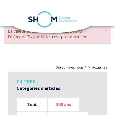
Panneau de gestion des cookies
Toggle
navigation
Aller
×
MESSAGE
La valeur soumise
changed DESC
dans
au
D'ERREUR
l'élément
Tri par date
n'est pas autorisée
contenu
principal
Qui sommes nous ?
Actualités
FILTRER :
Catégories d'articles
- Tout -
300 ans