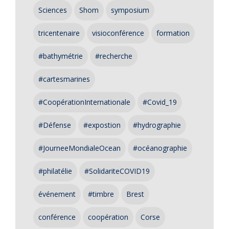
Sciences
Shom
symposium
tricentenaire
visioconférence
formation
#bathymétrie
#recherche
#cartesmarines
#CoopérationInternationale
#Covid_19
#Défense
#expostion
#hydrographie
#JourneeMondialeOcean
#océanographie
#philatélie
#SolidariteCOVID19
événement
#timbre
Brest
conférence
coopération
Corse