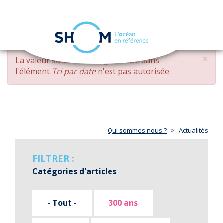
Panneau de gestion des cookies
Toggle
navigation
Aller
×
MESSAGE
La valeur soumise
changed DESC
dans
au
D'ERREUR
l'élément
Tri par date
n'est pas autorisée
contenu
principal
Qui sommes nous ?
Actualités
FILTRER :
Catégories d'articles
- Tout -
300 ans