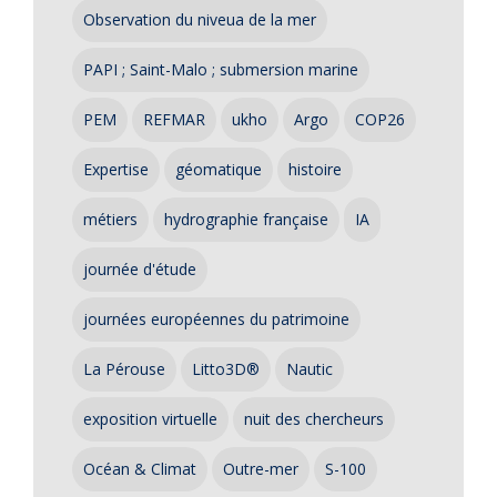
Observation du niveua de la mer
PAPI ; Saint-Malo ; submersion marine
PEM
REFMAR
ukho
Argo
COP26
Expertise
géomatique
histoire
métiers
hydrographie française
IA
journée d'étude
journées européennes du patrimoine
La Pérouse
Litto3D®
Nautic
exposition virtuelle
nuit des chercheurs
Océan & Climat
Outre-mer
S-100