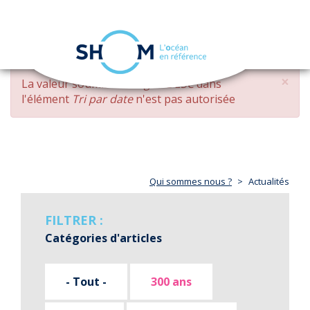
Panneau de gestion des cookies
Toggle
navigation
Aller
×
MESSAGE
La valeur soumise
changed DESC
dans
au
D'ERREUR
l'élément
Tri par date
n'est pas autorisée
contenu
principal
Qui sommes nous ?
Actualités
FILTRER :
Catégories d'articles
- Tout -
300 ans