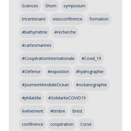
Sciences
Shom
symposium
tricentenaire
visioconférence
formation
#bathymétrie
#recherche
#cartesmarines
#CoopérationInternationale
#Covid_19
#Défense
#expostion
#hydrographie
#JourneeMondialeOcean
#océanographie
#philatélie
#SolidariteCOVID19
événement
#timbre
Brest
conférence
coopération
Corse