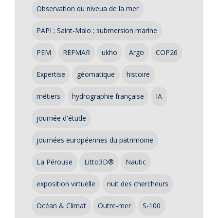
Observation du niveua de la mer
PAPI ; Saint-Malo ; submersion marine
PEM
REFMAR
ukho
Argo
COP26
Expertise
géomatique
histoire
métiers
hydrographie française
IA
journée d'étude
journées européennes du patrimoine
La Pérouse
Litto3D®
Nautic
exposition virtuelle
nuit des chercheurs
Océan & Climat
Outre-mer
S-100