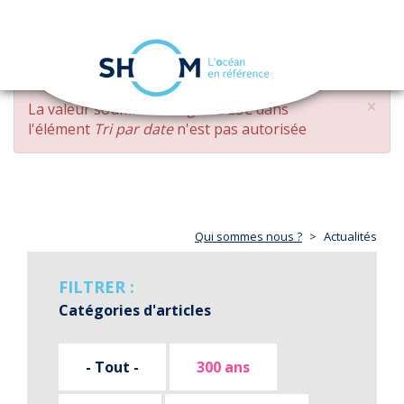
Panneau de gestion des cookies
Toggle
navigation
Aller
×
MESSAGE
La valeur soumise
changed DESC
dans
au
D'ERREUR
l'élément
Tri par date
n'est pas autorisée
contenu
principal
Qui sommes nous ?
Actualités
FILTRER :
Catégories d'articles
- Tout -
300 ans