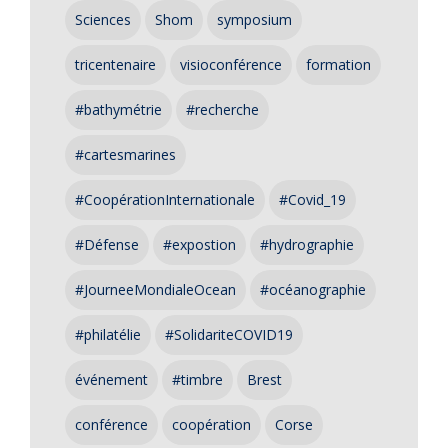
Sciences
Shom
symposium
tricentenaire
visioconférence
formation
#bathymétrie
#recherche
#cartesmarines
#CoopérationInternationale
#Covid_19
#Défense
#expostion
#hydrographie
#JourneeMondialeOcean
#océanographie
#philatélie
#SolidariteCOVID19
événement
#timbre
Brest
conférence
coopération
Corse