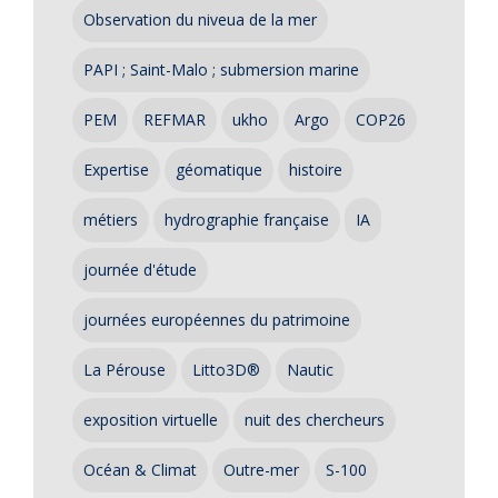
Observation du niveua de la mer
PAPI ; Saint-Malo ; submersion marine
PEM
REFMAR
ukho
Argo
COP26
Expertise
géomatique
histoire
métiers
hydrographie française
IA
journée d'étude
journées européennes du patrimoine
La Pérouse
Litto3D®
Nautic
exposition virtuelle
nuit des chercheurs
Océan & Climat
Outre-mer
S-100