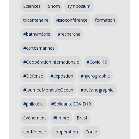
Sciences
Shom
symposium
tricentenaire
visioconférence
formation
#bathymétrie
#recherche
#cartesmarines
#CoopérationInternationale
#Covid_19
#Défense
#expostion
#hydrographie
#JourneeMondialeOcean
#océanographie
#philatélie
#SolidariteCOVID19
événement
#timbre
Brest
conférence
coopération
Corse