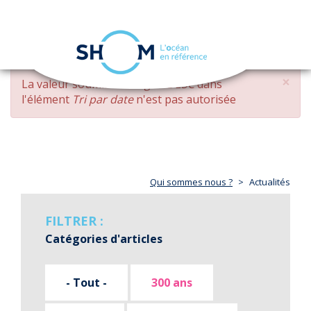
Panneau de gestion des cookies
Toggle
navigation
Aller
×
MESSAGE
La valeur soumise
changed DESC
dans
au
D'ERREUR
l'élément
Tri par date
n'est pas autorisée
contenu
principal
Qui sommes nous ?
Actualités
FILTRER :
Catégories d'articles
- Tout -
300 ans