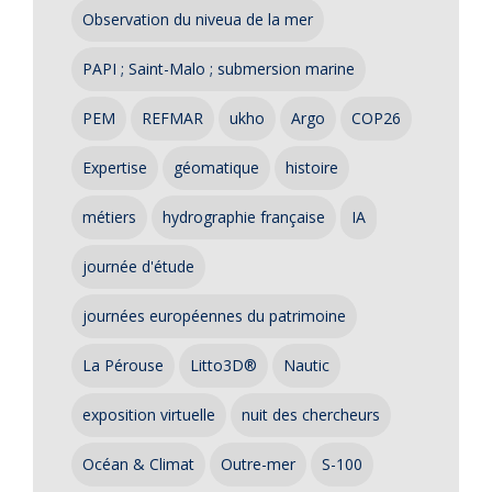
Observation du niveua de la mer
PAPI ; Saint-Malo ; submersion marine
PEM
REFMAR
ukho
Argo
COP26
Expertise
géomatique
histoire
métiers
hydrographie française
IA
journée d'étude
journées européennes du patrimoine
La Pérouse
Litto3D®
Nautic
exposition virtuelle
nuit des chercheurs
Océan & Climat
Outre-mer
S-100