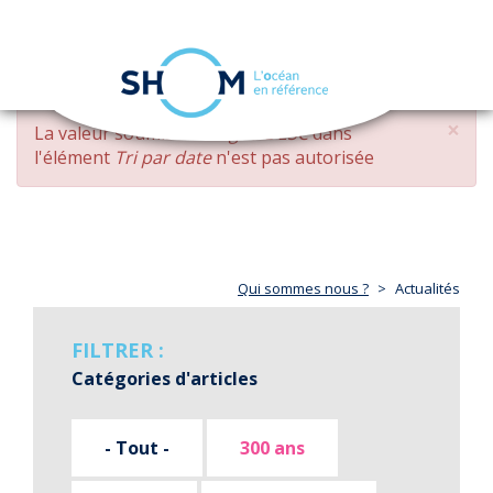
Panneau de gestion des cookies
Toggle
navigation
Aller
×
MESSAGE
La valeur soumise
changed DESC
dans
au
D'ERREUR
l'élément
Tri par date
n'est pas autorisée
contenu
principal
Qui sommes nous ?
Actualités
FILTRER :
Catégories d'articles
- Tout -
300 ans