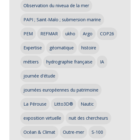
Observation du niveua de la mer
PAPI ; Saint-Malo ; submersion marine
PEM
REFMAR
ukho
Argo
COP26
Expertise
géomatique
histoire
métiers
hydrographie française
IA
journée d'étude
journées européennes du patrimoine
La Pérouse
Litto3D®
Nautic
exposition virtuelle
nuit des chercheurs
Océan & Climat
Outre-mer
S-100