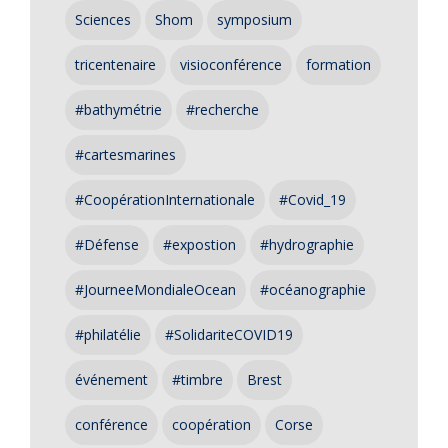
Sciences
Shom
symposium
tricentenaire
visioconférence
formation
#bathymétrie
#recherche
#cartesmarines
#CoopérationInternationale
#Covid_19
#Défense
#expostion
#hydrographie
#JourneeMondialeOcean
#océanographie
#philatélie
#SolidariteCOVID19
événement
#timbre
Brest
conférence
coopération
Corse