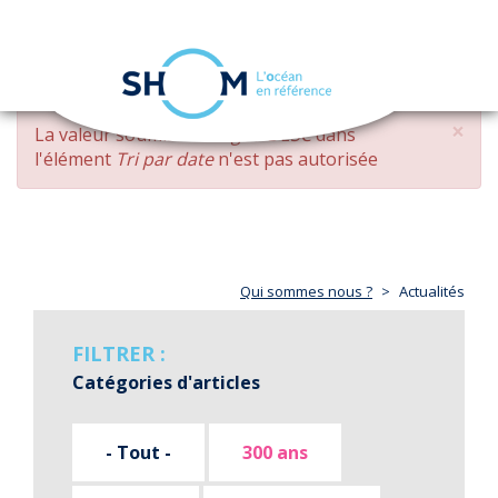
Panneau de gestion des cookies
Toggle
navigation
Aller
×
MESSAGE
La valeur soumise
changed DESC
dans
au
D'ERREUR
l'élément
Tri par date
n'est pas autorisée
contenu
principal
Qui sommes nous ?
Actualités
FILTRER :
Catégories d'articles
- Tout -
300 ans