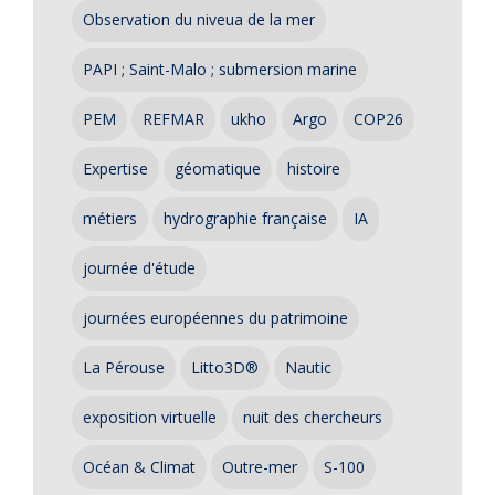
Observation du niveua de la mer
PAPI ; Saint-Malo ; submersion marine
PEM
REFMAR
ukho
Argo
COP26
Expertise
géomatique
histoire
métiers
hydrographie française
IA
journée d'étude
journées européennes du patrimoine
La Pérouse
Litto3D®
Nautic
exposition virtuelle
nuit des chercheurs
Océan & Climat
Outre-mer
S-100