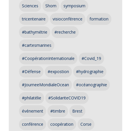
Sciences
Shom
symposium
tricentenaire
visioconférence
formation
#bathymétrie
#recherche
#cartesmarines
#CoopérationInternationale
#Covid_19
#Défense
#expostion
#hydrographie
#JourneeMondialeOcean
#océanographie
#philatélie
#SolidariteCOVID19
événement
#timbre
Brest
conférence
coopération
Corse