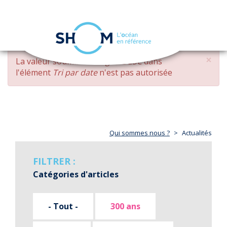
Panneau de gestion des cookies
Toggle
navigation
Aller
×
MESSAGE
La valeur soumise
changed DESC
dans
au
D'ERREUR
l'élément
Tri par date
n'est pas autorisée
contenu
principal
Qui sommes nous ?
Actualités
FILTRER :
Catégories d'articles
- Tout -
300 ans