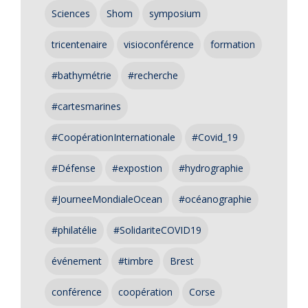
Sciences
Shom
symposium
tricentenaire
visioconférence
formation
#bathymétrie
#recherche
#cartesmarines
#CoopérationInternationale
#Covid_19
#Défense
#expostion
#hydrographie
#JourneeMondialeOcean
#océanographie
#philatélie
#SolidariteCOVID19
événement
#timbre
Brest
conférence
coopération
Corse