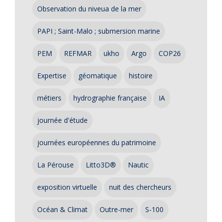
Observation du niveua de la mer
PAPI ; Saint-Malo ; submersion marine
PEM
REFMAR
ukho
Argo
COP26
Expertise
géomatique
histoire
métiers
hydrographie française
IA
journée d'étude
journées européennes du patrimoine
La Pérouse
Litto3D®
Nautic
exposition virtuelle
nuit des chercheurs
Océan & Climat
Outre-mer
S-100