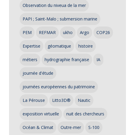
Observation du niveua de la mer
PAPI ; Saint-Malo ; submersion marine
PEM
REFMAR
ukho
Argo
COP26
Expertise
géomatique
histoire
métiers
hydrographie française
IA
journée d'étude
journées européennes du patrimoine
La Pérouse
Litto3D®
Nautic
exposition virtuelle
nuit des chercheurs
Océan & Climat
Outre-mer
S-100