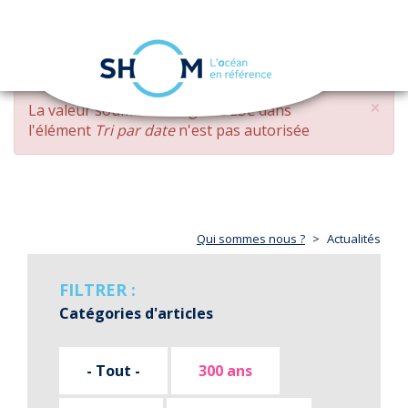
Panneau de gestion des cookies
Toggle
navigation
Aller
×
MESSAGE
La valeur soumise
changed DESC
dans
au
D'ERREUR
l'élément
Tri par date
n'est pas autorisée
contenu
principal
Qui sommes nous ?
Actualités
FILTRER :
Catégories d'articles
- Tout -
300 ans