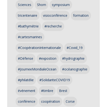
Sciences
Shom
symposium
tricentenaire
visioconférence
formation
#bathymétrie
#recherche
#cartesmarines
#CoopérationInternationale
#Covid_19
#Défense
#expostion
#hydrographie
#JourneeMondialeOcean
#océanographie
#philatélie
#SolidariteCOVID19
événement
#timbre
Brest
conférence
coopération
Corse