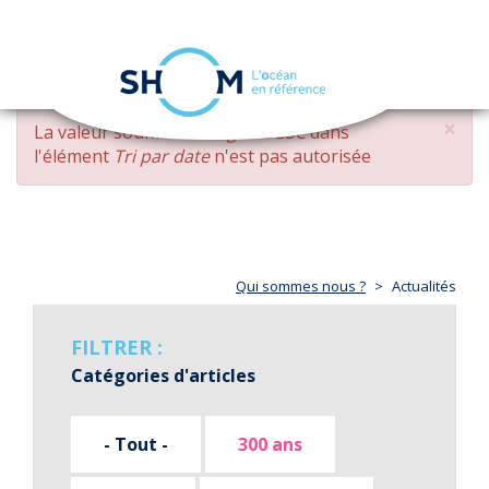
Panneau de gestion des cookies
Toggle
navigation
Aller
×
MESSAGE
La valeur soumise
changed DESC
dans
au
D'ERREUR
l'élément
Tri par date
n'est pas autorisée
contenu
principal
Qui sommes nous ?
Actualités
FILTRER :
Catégories d'articles
- Tout -
300 ans