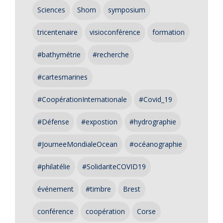
Sciences
Shom
symposium
tricentenaire
visioconférence
formation
#bathymétrie
#recherche
#cartesmarines
#CoopérationInternationale
#Covid_19
#Défense
#expostion
#hydrographie
#JourneeMondialeOcean
#océanographie
#philatélie
#SolidariteCOVID19
événement
#timbre
Brest
conférence
coopération
Corse