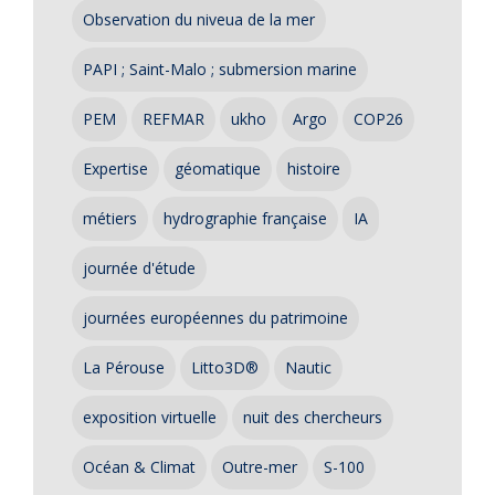
Observation du niveua de la mer
PAPI ; Saint-Malo ; submersion marine
PEM
REFMAR
ukho
Argo
COP26
Expertise
géomatique
histoire
métiers
hydrographie française
IA
journée d'étude
journées européennes du patrimoine
La Pérouse
Litto3D®
Nautic
exposition virtuelle
nuit des chercheurs
Océan & Climat
Outre-mer
S-100