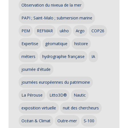
Observation du niveua de la mer
PAPI ; Saint-Malo ; submersion marine
PEM
REFMAR
ukho
Argo
COP26
Expertise
géomatique
histoire
métiers
hydrographie française
IA
journée d'étude
journées européennes du patrimoine
La Pérouse
Litto3D®
Nautic
exposition virtuelle
nuit des chercheurs
Océan & Climat
Outre-mer
S-100