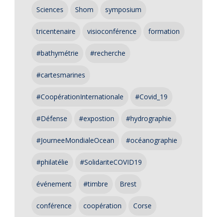
Sciences
Shom
symposium
tricentenaire
visioconférence
formation
#bathymétrie
#recherche
#cartesmarines
#CoopérationInternationale
#Covid_19
#Défense
#expostion
#hydrographie
#JourneeMondialeOcean
#océanographie
#philatélie
#SolidariteCOVID19
événement
#timbre
Brest
conférence
coopération
Corse