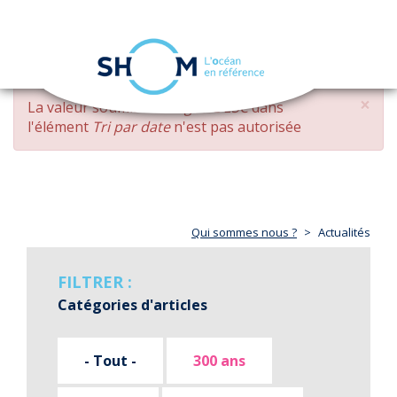
Panneau de gestion des cookies
Toggle
navigation
Aller
×
MESSAGE
La valeur soumise
changed DESC
dans
au
D'ERREUR
l'élément
Tri par date
n'est pas autorisée
contenu
principal
Qui sommes nous ?
Actualités
FILTRER :
Catégories d'articles
- Tout -
300 ans