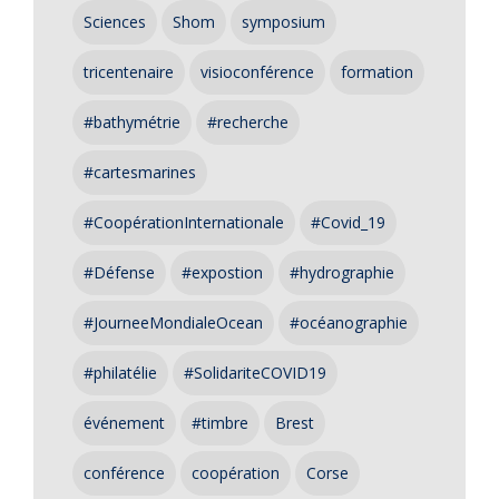
Sciences
Shom
symposium
tricentenaire
visioconférence
formation
#bathymétrie
#recherche
#cartesmarines
#CoopérationInternationale
#Covid_19
#Défense
#expostion
#hydrographie
#JourneeMondialeOcean
#océanographie
#philatélie
#SolidariteCOVID19
événement
#timbre
Brest
conférence
coopération
Corse