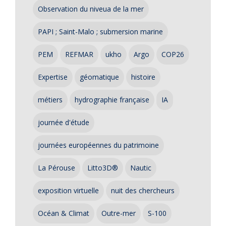
Observation du niveua de la mer
PAPI ; Saint-Malo ; submersion marine
PEM
REFMAR
ukho
Argo
COP26
Expertise
géomatique
histoire
métiers
hydrographie française
IA
journée d'étude
journées européennes du patrimoine
La Pérouse
Litto3D®
Nautic
exposition virtuelle
nuit des chercheurs
Océan & Climat
Outre-mer
S-100