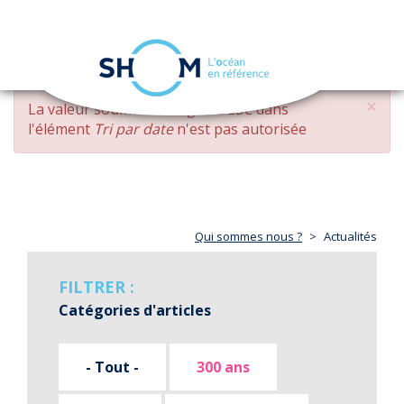
Panneau de gestion des cookies
Toggle
navigation
Aller
×
MESSAGE
La valeur soumise
changed DESC
dans
au
D'ERREUR
l'élément
Tri par date
n'est pas autorisée
contenu
principal
Qui sommes nous ?
Actualités
FILTRER :
Catégories d'articles
- Tout -
300 ans