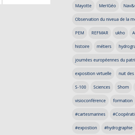
Mayotte
MerIGéo
Nav&
Observation du niveua de la m
PEM
REFMAR
ukho
A
histoire
métiers
hydrogra
journées européennes du patr
exposition virtuelle
nuit des
S-100
Sciences
Shom
visioconférence
formation
#cartesmarines
#Coopérati
#expostion
#hydrographie