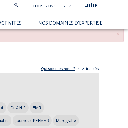
Rechercher
EN
FR
Rechercher
TOUS NOS SITES
TOUS
NOS
ACTIVITÉS
NOS DOMAINES D'EXPERTISE
SITES
×
Qui sommes nous ?
Actualités
ot
DriX H-9
EMR
aphie
Journées REFMAR
Marégrahe