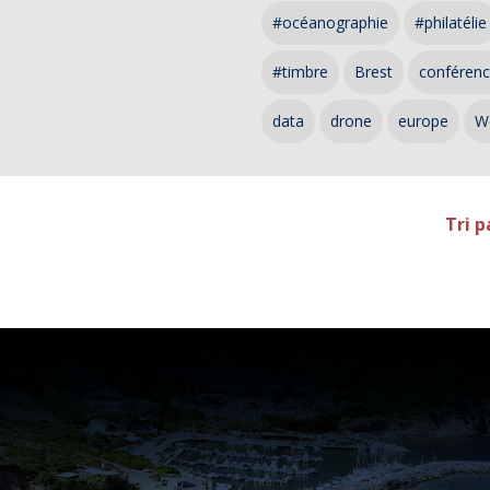
#océanographie
#philatélie
#timbre
Brest
conféren
data
drone
europe
W
Tri p