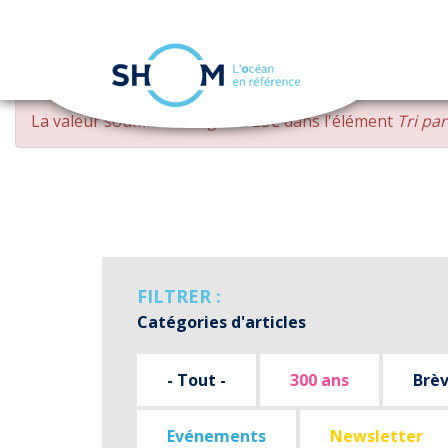
Panneau de gestion des cookies
Aller
MESSAGE
La valeur soumise
changed DESC
dans l'élément
Tri pa
au
D'ERREUR
contenu
principal
FILTRER :
Catégories d'articles
- Tout -
300 ans
Brè
Evénements
Newsletter