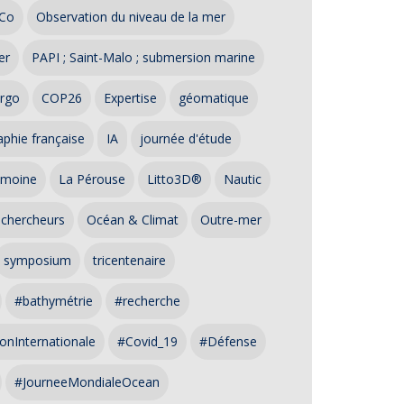
Co
Observation du niveau de la mer
er
PAPI ; Saint-Malo ; submersion marine
rgo
COP26
Expertise
géomatique
phie française
IA
journée d'étude
imoine
La Pérouse
Litto3D®
Nautic
 chercheurs
Océan & Climat
Outre-mer
symposium
tricentenaire
#bathymétrie
#recherche
onInternationale
#Covid_19
#Défense
#JourneeMondialeOcean