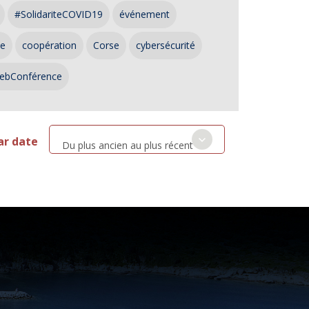
#SolidariteCOVID19
événement
ce
coopération
Corse
cybersécurité
ebConférence
ar date
Du plus ancien au plus récent