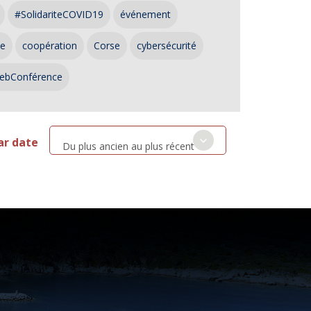
#SolidariteCOVID19
événement
ce
coopération
Corse
cybersécurité
ebConférence
ar date
Du plus ancien au plus récent