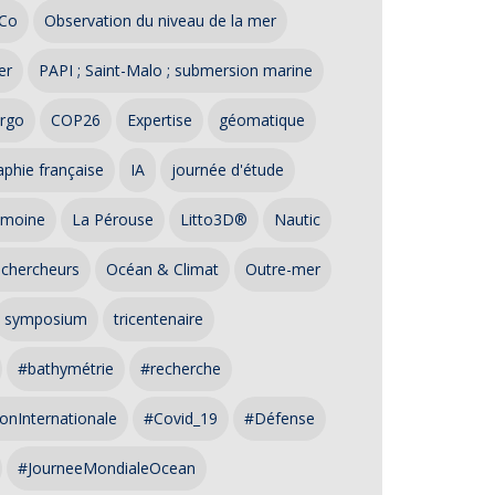
Co
Observation du niveau de la mer
er
PAPI ; Saint-Malo ; submersion marine
rgo
COP26
Expertise
géomatique
phie française
IA
journée d'étude
imoine
La Pérouse
Litto3D®
Nautic
 chercheurs
Océan & Climat
Outre-mer
symposium
tricentenaire
#bathymétrie
#recherche
onInternationale
#Covid_19
#Défense
#JourneeMondialeOcean