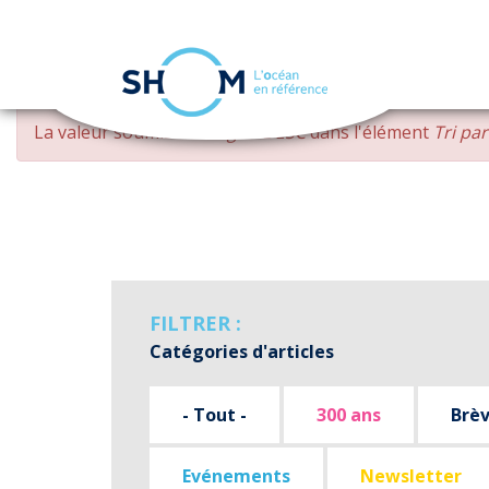
Panneau de gestion des cookies
Aller
MESSAGE
La valeur soumise
changed DESC
dans l'élément
Tri pa
au
D'ERREUR
contenu
principal
FILTRER :
Catégories d'articles
- Tout -
300 ans
Brè
Evénements
Newsletter