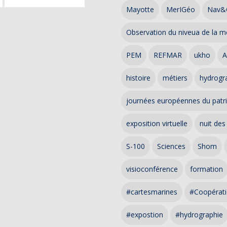
Mayotte
MerIGéo
Nav&
Observation du niveua de la m
PEM
REFMAR
ukho
A
histoire
métiers
hydrogra
journées européennes du patr
exposition virtuelle
nuit des
S-100
Sciences
Shom
visioconférence
formation
#cartesmarines
#Coopérati
#expostion
#hydrographie