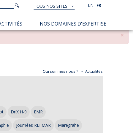
Rechercher
EN
FR
Rechercher
TOUS NOS SITES
TOUS
NOS
ACTIVITÉS
NOS DOMAINES D'EXPERTISE
SITES
×
Qui sommes nous ?
Actualités
ot
DriX H-9
EMR
aphie
Journées REFMAR
Marégrahe