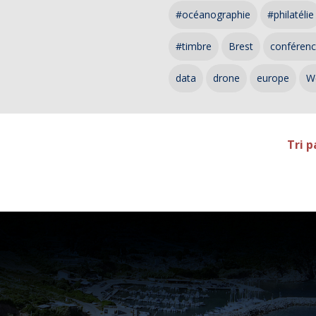
#océanographie
#philatélie
#timbre
Brest
conféren
data
drone
europe
W
Tri p