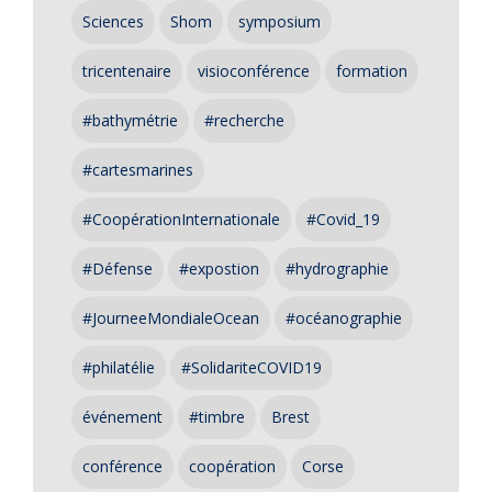
Sciences
Shom
symposium
tricentenaire
visioconférence
formation
#bathymétrie
#recherche
#cartesmarines
#CoopérationInternationale
#Covid_19
#Défense
#expostion
#hydrographie
#JourneeMondialeOcean
#océanographie
#philatélie
#SolidariteCOVID19
événement
#timbre
Brest
conférence
coopération
Corse