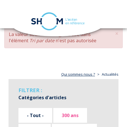
Panneau de gestion des cookies
Toggle
navigation
Aller
×
MESSAGE
La valeur soumise
changed DESC
dans
au
D'ERREUR
l'élément
Tri par date
n'est pas autorisée
contenu
principal
Qui sommes nous ?
Actualités
FILTRER :
Catégories d'articles
- Tout -
300 ans