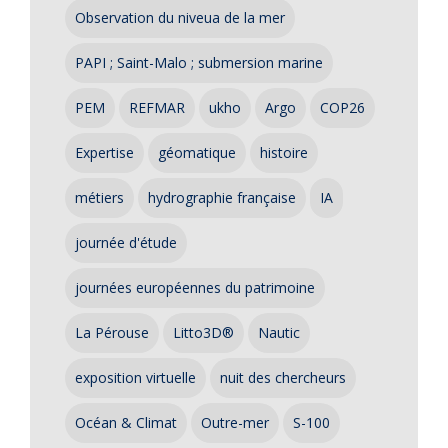
Observation du niveua de la mer
PAPI ; Saint-Malo ; submersion marine
PEM
REFMAR
ukho
Argo
COP26
Expertise
géomatique
histoire
métiers
hydrographie française
IA
journée d'étude
journées européennes du patrimoine
La Pérouse
Litto3D®
Nautic
exposition virtuelle
nuit des chercheurs
Océan & Climat
Outre-mer
S-100