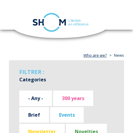
Cookies management panel
Toggle
navigation
Skip
to
main
content
Who are we?
News
FILTRER :
Categories
- Any -
300 years
Brief
Events
Newsletter
Novelties