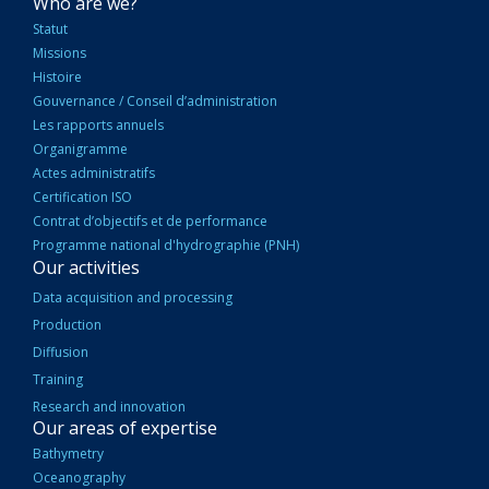
NAVIGATION
Who are we?
PRINCIPALE
Statut
Missions
Histoire
Gouvernance / Conseil d’administration
Les rapports annuels
Organigramme
Actes administratifs
Certification ISO
Contrat d’objectifs et de performance
Programme national d'hydrographie (PNH)
Our activities
Data acquisition and processing
Production
Diffusion
Training
Research and innovation
Our areas of expertise
Bathymetry
Oceanography