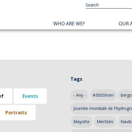
NAVIGATION
WHO ARE WE?
OUR A
PRINCIPALE
Tags
- Any -
#300Shom
bergo
ef
Events
Journée mondiale de l'hydrogr
Portraits
Mayotte
MerIGéo
Nav&