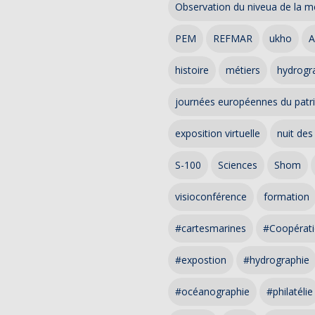
Observation du niveua de la m
PEM
REFMAR
ukho
A
histoire
métiers
hydrogra
journées européennes du patr
exposition virtuelle
nuit des
S-100
Sciences
Shom
visioconférence
formation
#cartesmarines
#Coopérati
#expostion
#hydrographie
#océanographie
#philatélie