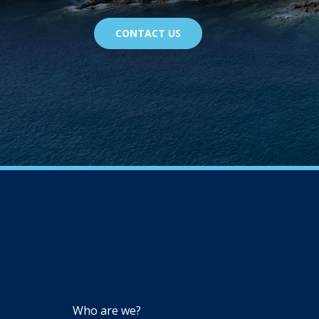
CONTACT US
NAVIGATION
Who are we?