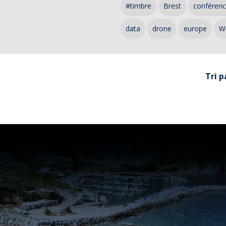
#timbre
Brest
conféren
data
drone
europe
W
Tri p