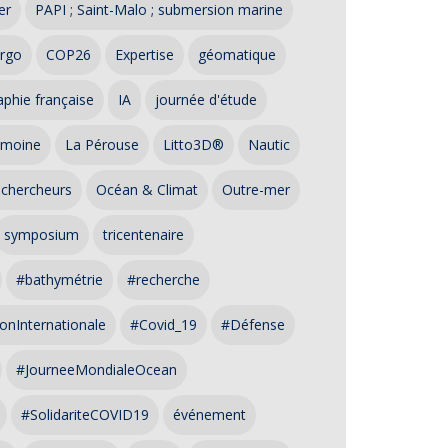
er
PAPI ; Saint-Malo ; submersion marine
rgo
COP26
Expertise
géomatique
phie française
IA
journée d'étude
imoine
La Pérouse
Litto3D®
Nautic
 chercheurs
Océan & Climat
Outre-mer
symposium
tricentenaire
#bathymétrie
#recherche
onInternationale
#Covid_19
#Défense
#JourneeMondialeOcean
#SolidariteCOVID19
événement