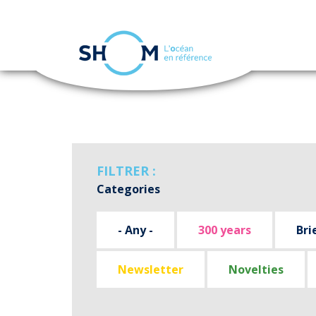
Cookies management panel
Skip
to
main
content
FILTRER :
Categories
- Any -
300 years
Bri
Newsletter
Novelties