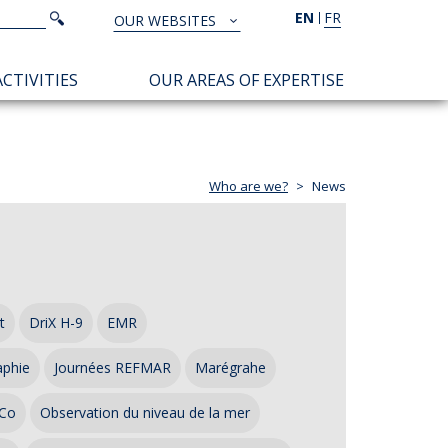
Search
EN
FR
Search
OUR WEBSITES
TOUS
NOS
CTIVITIES
OUR AREAS OF EXPERTISE
SITES
Who are we?
News
t
DriX H-9
EMR
aphie
Journées REFMAR
Marégrahe
Co
Observation du niveau de la mer