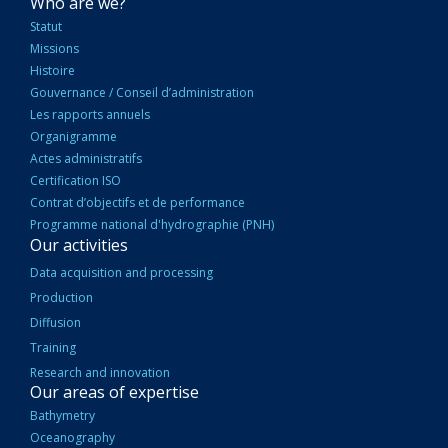
NAVIGATION
Who are we?
PRINCIPALE
Statut
Missions
Histoire
Gouvernance / Conseil d’administration
Les rapports annuels
Organigramme
Actes administratifs
Certification ISO
Contrat d’objectifs et de performance
Programme national d'hydrographie (PNH)
Our activities
Data acquisition and processing
Production
Diffusion
Training
Research and innovation
Our areas of expertise
Bathymetry
Oceanography