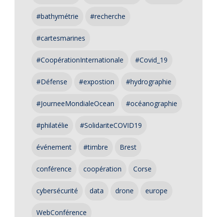
#bathymétrie
#recherche
#cartesmarines
#CoopérationInternationale
#Covid_19
#Défense
#expostion
#hydrographie
#JourneeMondialeOcean
#océanographie
#philatélie
#SolidariteCOVID19
événement
#timbre
Brest
conférence
coopération
Corse
cybersécurité
data
drone
europe
WebConférence