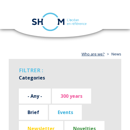
Cookies management panel
Toggle
navigation
Skip
to
main
content
Who are we?
News
FILTRER :
Categories
- Any -
300 years
Brief
Events
Newsletter
Novelties