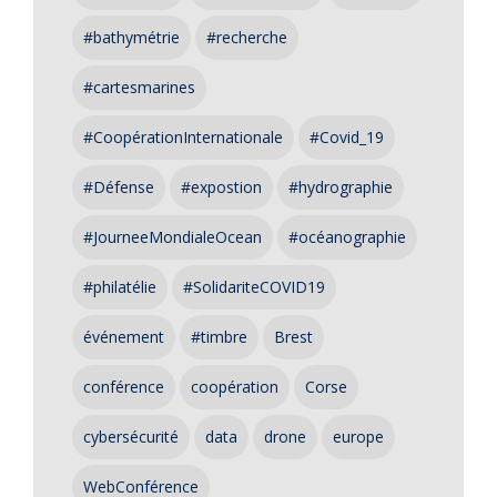
#bathymétrie
#recherche
#cartesmarines
#CoopérationInternationale
#Covid_19
#Défense
#expostion
#hydrographie
#JourneeMondialeOcean
#océanographie
#philatélie
#SolidariteCOVID19
événement
#timbre
Brest
conférence
coopération
Corse
cybersécurité
data
drone
europe
WebConférence