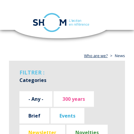
Cookies management panel
Toggle
navigation
Skip
to
main
content
Who are we?
News
FILTRER :
Categories
- Any -
300 years
Brief
Events
Newsletter
Novelties