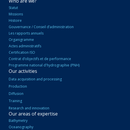
NAVIGATION
Who are we?
PRINCIPALE
Statut
Missions
Histoire
Gouvernance / Conseil d’administration
Les rapports annuels
Organigramme
Actes administratifs
Certification ISO
Contrat d’objectifs et de performance
Programme national d'hydrographie (PNH)
Our activities
Data acquisition and processing
Production
Diffusion
Training
Research and innovation
Our areas of expertise
Bathymetry
Oceanography